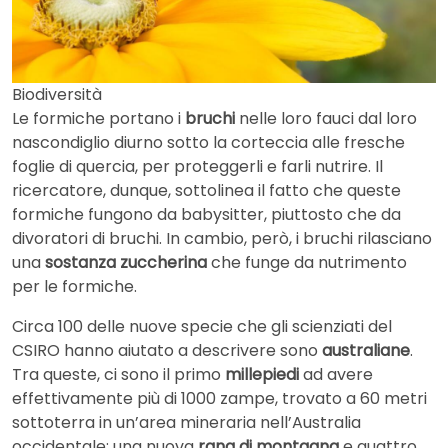
Biodiversità
Le formiche portano i
bruchi
nelle loro fauci dal loro
nascondiglio diurno sotto la corteccia alle fresche
foglie di quercia, per proteggerli e farli nutrire. Il
ricercatore, dunque, sottolinea il fatto che queste
formiche fungono da babysitter, piuttosto che da
divoratori di bruchi. In cambio, però, i bruchi rilasciano
una
sostanza zuccherina
che funge da nutrimento
per le formiche.
Circa 100 delle nuove specie che gli scienziati del
CSIRO hanno aiutato a descrivere sono
australiane
.
Tra queste, ci sono il primo
millepiedi
ad avere
effettivamente più di 1000 zampe, trovato a 60 metri
sottoterra in un’area mineraria nell’Australia
occidentale; una nuova
rana di montagna
e quattro