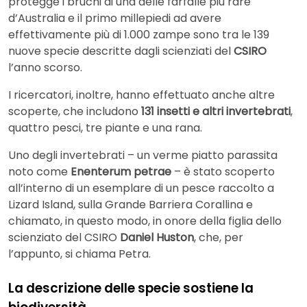
protegge i bruchi di una delle farfalle più rare
d’Australia e il primo millepiedi ad avere
effettivamente più di 1.000 zampe sono tra le 139
nuove specie descritte dagli scienziati del
CSIRO
l’anno scorso.
I ricercatori, inoltre, hanno effettuato anche altre
scoperte, che includono
131 insetti e altri invertebrati
,
quattro pesci, tre piante e una rana.
Uno degli invertebrati – un verme piatto parassita
noto come
Enenterum petrae
– è stato scoperto
all’interno di un esemplare di un pesce raccolto a
Lizard Island, sulla Grande Barriera Corallina e
chiamato, in questo modo, in onore della figlia dello
scienziato del CSIRO
Daniel Huston
, che, per
l’appunto, si chiama Petra.
La descrizione delle specie sostiene la