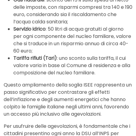
delle imposte, con risparmi compresi tra 140 e 190
euro, considerando sia il riscaldamento che
l’acqua calda sanitaria;
Servizio idrico
: 50 litri di acqua gratuiti al giorno
per ogni componente del nucleo familiare, valore
che si traduce in un risparmio annuo di circa 40-
60 euro;
Tariffa rifiuti (Tari)
: uno sconto sulla tariffa, il cui
valore varia in base al Comune di residenza e alla
composizione del nucleo familiare.
Questo ampliamento della soglia ISEE rappresenta un
passo significativo per contrastare gli effetti
dell’inflazione e degli aumenti energetici che hanno
colpito le famiglie italiane negli ultimi anni, favorendo
un accesso più inclusivo alle agevolazioni.
Per usufruire delle agevolazioni, è fondamentale che i
cittadini presentino ogni anno la DSU all’INPS per