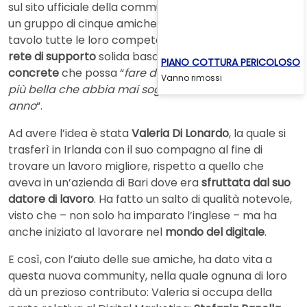
sul sito ufficiale della community, è stata realizzata da
un gruppo di cinque amiche che hanno messo sul
tavolo tutte le loro competenze, al fine di creare una
rete di supporto
solida basata su
conoscenze
PIANO COTTURA PERICOLOSO
concrete
che possa “
fare di ogni donna l’immagine
Vanno rimossi
più bella che abbia mai sognato di essere nell’ultimo
anno
“.
Ad avere l’idea è stata
Valeria Di Lonardo
, la quale si
trasferì in Irlanda con il suo compagno al fine di
trovare un lavoro migliore, rispetto a quello che
aveva in un’azienda di Bari dove era
sfruttata dal suo
datore di lavoro
. Ha fatto un salto di qualità notevole,
visto che – non solo ha imparato l’inglese – ma ha
anche iniziato al lavorare nel
mondo del digitale
.
E così, con l’aiuto delle sue amiche, ha dato vita a
questa nuova community, nella quale ognuna di loro
dà un prezioso contributo: Valeria si occupa della