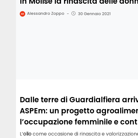
In Molise la rinascita delle don
Alessandro Zoppo
-
30 Gennaio 2021
Dalle terre di Guardialfiera arri
ASPEm: un progetto agroaliment
l’occupazione femminile e contr
L’
olio
come occasione di rinascita e valorizzazione 