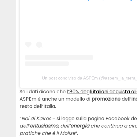
Un post condiviso da ASPEm (@aspem_la_terra
Se i dati dicono che
l’80% degli italiani acquista o
ASPEm è anche un modello di
promozione
dell’
in
resto dell’Italia.
“
Noi di Kairos
– si legge sulla pagina Facebook d
dell’
entusiasmo
, dell’
energia
che continua a circ
pratiche che è il Molise
“.