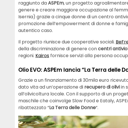
raggiunto da
ASPEm
, un progetto agroalimentare
genere e creare maggiore occupazione al femmin
Isernia) grazie a cinque donne di un centro antiv
promozione dell’empowerment di donne e famigli
autentico caso.
Il progetto riunisce due cooperative sociali.
BeFr
della discriminazione di genere con
centri antivi
regioni.
Kairos
fornisce servizi alla persona occupan
Olio EVO: ASPEm lancia “La Terra delle D
Grazie a un finanziamento di 30mila euro ricevu
dato vita ad un’operazione di
recupero di olivi
in 
all’olivicoltura locale. Con il supporto di un pro
maschile che coinvolge Slow Food e Eataly, ASPEm
ribattezzato “
La Terra delle Donne
“.