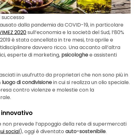
al successo
ausato dalla pandemia da COVID-19, in particolare
VIMEZ 2020
sull’economia e la società del Sud, l’80%
2019 è stata cancellata in tre mesi, tra aprile e
disciplinare davvero ricco. Una accanto all’altra
ici, esperte di marketing,
psicologhe
e assistenti
sciati in usufrutto da proprietari che non sono più in
n
luogo di condivisione
in cui si realizza un olio speciale.
mpresa contro violenze e molestie con la
rale.
b innovativo
he non prevede l’appoggio della rete di supermercati
sui social
), oggi è diventato
auto-sostenibile
.