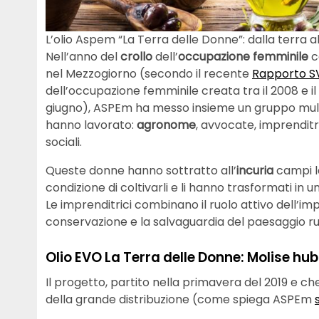
L’olio Aspem “La Terra delle Donne”: dalla terra 
Nell’anno del
crollo
dell’
occupazione femminile
c
nel Mezzogiorno (secondo il recente
Rapporto S
dell’occupazione femminile creata tra il 2008 e il 
giugno), ASPEm ha messo insieme un gruppo multi
hanno lavorato:
agronome
, avvocate, imprenditr
sociali.
Queste donne hanno sottratto all’
incuria
campi la
condizione di coltivarli e li hanno trasformati in u
Le imprenditrici combinano il ruolo attivo dell’i
conservazione e la salvaguardia del paesaggio ru
Olio EVO La Terra delle Donne: Molise hu
Il progetto, partito nella primavera del 2019 e c
della grande distribuzione (come spiega ASPEm