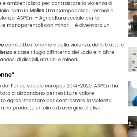
 e ambientalista per contrastare la violenza di
ile. Nato in
Molise
(tra Campobasso, Termoli e
iolenza, ASPEm – Agricoltura sociale per la
e monoparentali con minori – è diventato un
ee
combatte i fenomeni della violenza, della tratta e
olenza
e case rifugio all’interno del Lazio e in altre
dosi di disabili, anziani e minori.
onne”
to dal Fondo sociale europeo 2014-2020, ASPEm ha
stato di abbandono per restituire valore
getto agroalimentare per contrastare la violenza
 ha prodotto un olio extravergine di oliva