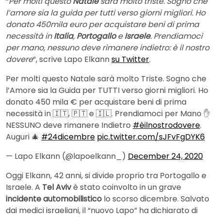
“
Per molti questo
Natale
sarà molto triste. Sogno che
l’amore sia la guida per tutti verso giorni migliori. Ho
donato 450mila euro per acquistare beni di prima
necessità in
Italia
,
Portogallo
e
Israele
. Prendiamoci
per mano, nessuno deve rimanere indietro: è il nostro
dovere
“, scrive Lapo Elkann
su Twitter
.
Per molti questo Natale sarà molto Triste. Sogno che
l’Amore sia la Guida per TUTTI verso giorni migliori. Ho
donato 450 mila € per acquistare beni di prima
necessità in 🇮🇹, 🇵🇹 e 🇮🇱. Prendiamoci per Mano ✋
NESSUNO deve rimanere Indietro
#èilnostrodovere
.
Auguri 🎄
#24dicembre
pic.twitter.com/sJFvFgDYK6
— Lapo Elkann (@lapoelkann_)
December 24, 2020
Oggi Elkann, 42 anni, si divide proprio tra Portogallo e
Israele. A
Tel Aviv
è stato coinvolto in un grave
incidente automobilistico
lo scorso dicembre. Salvato
dai medici israeliani, il “nuovo Lapo” ha dichiarato di