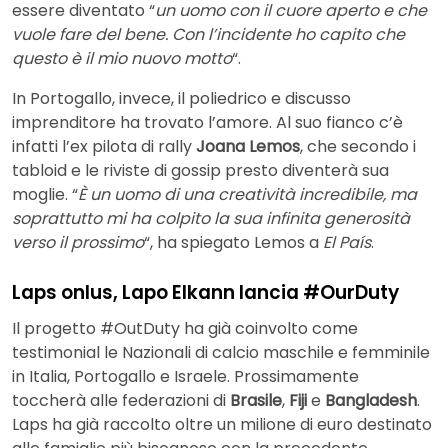
essere diventato “
un uomo con il cuore aperto e che
vuole fare del bene. Con l’incidente ho capito che
questo è il mio nuovo motto
“.
In Portogallo, invece, il poliedrico e discusso
imprenditore ha trovato l’amore. Al suo fianco c’è
infatti l’ex pilota di rally
Joana Lemos
, che secondo i
tabloid e le riviste di gossip presto diventerà sua
moglie. “
È un uomo di una creatività incredibile, ma
soprattutto mi ha colpito la sua infinita generosità
verso il prossimo
“, ha spiegato Lemos a
El País
.
Laps onlus, Lapo Elkann lancia #OurDuty
Il progetto #OutDuty ha già coinvolto come
testimonial le Nazionali di calcio maschile e femminile
in Italia, Portogallo e Israele. Prossimamente
toccherà alle federazioni di
Brasile
,
Fiji
e
Bangladesh
.
Laps ha già raccolto oltre un milione di euro destinato