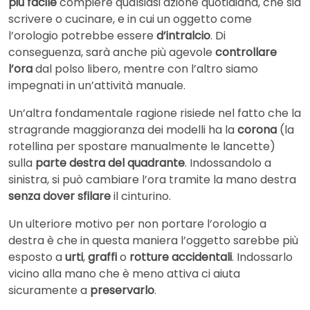
più facile
compiere qualsiasi azione quotidiana, che sia
scrivere o cucinare, e in cui un oggetto come
l’orologio potrebbe essere
d’intralcio
. Di
conseguenza, sarà anche più agevole
controllare
l’ora
dal polso libero, mentre con l’altro siamo
impegnati in un’attività manuale.
Un’altra fondamentale ragione risiede nel fatto che la
stragrande maggioranza dei modelli ha la
corona
(la
rotellina per spostare manualmente le lancette)
sulla
parte destra del quadrante
. Indossandolo a
sinistra, si può cambiare l’ora tramite la mano destra
senza dover sfilare
il cinturino.
Un ulteriore motivo per non portare l’orologio a
destra è che in questa maniera l’oggetto sarebbe più
esposto a
urti
,
graffi
o
rotture accidentali
. Indossarlo
vicino alla mano che è meno attiva ci aiuta
sicuramente a
preservarlo
.