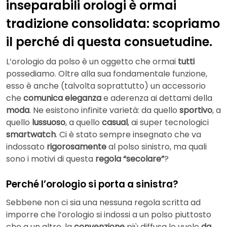
inseparabili orologi è ormai
tradizione consolidata: scopriamo
il perché di questa consuetudine.
L’orologio da polso è un oggetto che ormai
tutti
possediamo. Oltre alla sua fondamentale funzione,
esso è anche (talvolta soprattutto) un accessorio
che
comunica eleganza
e aderenza ai dettami della
moda
. Ne esistono infinite varietà: da quello
sportivo
, a
quello
lussuoso
, a quello
casual
, ai super tecnologici
smartwatch
. Ci è stato sempre insegnato che va
indossato
rigorosamente
al polso sinistro, ma quali
sono i motivi di questa
regola “secolare”
?
Perché l’orologio si porta a sinistra?
Sebbene non ci sia una nessuna regola scritta ad
imporre che l’orologio si indossi a un polso piuttosto
che a un altro, la
convenzione
più diffusa lo vuole
da