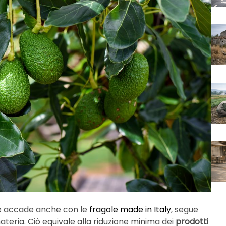
ome accade anche con le
fragole made in Italy
, segue
materia. Ciò equivale alla riduzione minima dei
prodotti