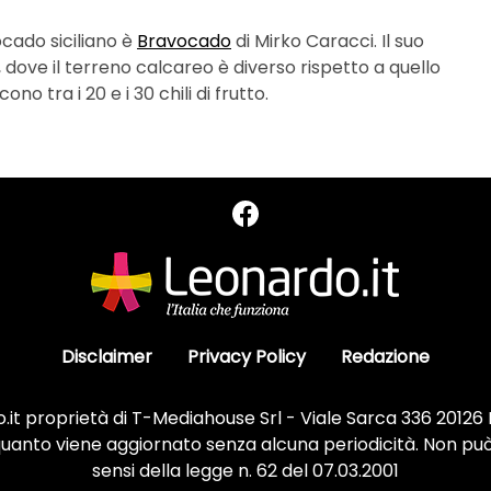
ocado siciliano è
Bravocado
di Mirko Caracci. Il suo
, dove il terreno calcareo è diverso rispetto a quello
no tra i 20 e i 30 chili di frutto.
Disclaimer
Privacy Policy
Redazione
it proprietà di T-Mediahouse Srl - Viale Sarca 336 20126
 quanto viene aggiornato senza alcuna periodicità. Non può
sensi della legge n. 62 del 07.03.2001