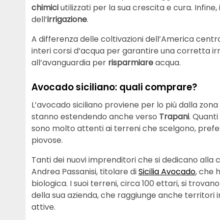
chimici
utilizzati per la sua crescita e cura. Infine
dell’
irrigazione
.
A differenza delle coltivazioni dell’America centr
interi corsi d’acqua per garantire una corretta irr
all’avanguardia per
risparmiare
acqua.
Avocado siciliano: quali comprare?
L’avocado siciliano proviene per lo più dalla zona
stanno estendendo anche verso
Trapani
. Quanti
sono molto attenti ai terreni che scelgono, pref
piovose.
Tanti dei nuovi imprenditori che si dedicano alla
Andrea Passanisi, titolare di
Sicili
a
Avocado
, che 
biologica. I suoi terreni, circa 100 ettari, si trov
della sua azienda, che raggiunge anche territori i
attive.