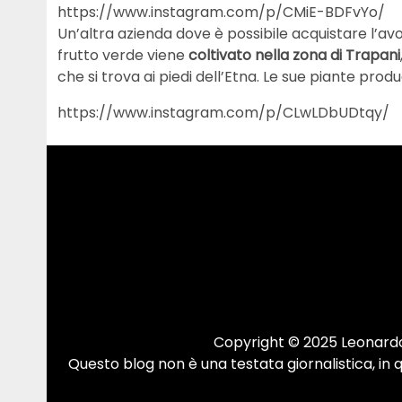
https://www.instagram.com/p/CMiE-BDFvYo/
Un’altra azienda dove è possibile acquistare l’av
frutto verde viene
coltivato nella zona di Trapani
che si trova ai piedi dell’Etna. Le sue piante produco
https://www.instagram.com/p/CLwLDbUDtqy/
Copyright © 2025 Leonardo.
Questo blog non è una testata giornalistica, in