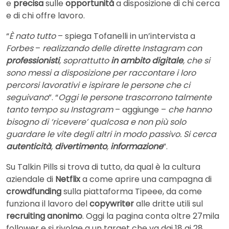
e
precisa
sulle
opportunità
a disposizione di chi cerca
e di chi offre lavoro.
“
È nato tutto
– spiega Tofanelli in un’intervista a
Forbes
–
realizzando delle dirette Instagram con
professionisti
, soprattutto
in ambito digitale
, che si
sono messi a disposizione per raccontare i loro
percorsi lavorativi e ispirare le persone che ci
seguivano
”. “
Oggi le persone trascorrono talmente
tanto tempo su Instagram
– aggiunge –
che hanno
bisogno di ‘ricevere’ qualcosa e non più solo
guardare le vite degli altri in modo passivo. Si cerca
autenticità
,
divertimento
,
informazione
”.
Su Talkin Pills si trova di tutto, da qual è la cultura
aziendale di
Netflix
a come aprire una campagna di
crowdfunding
sulla piattaforma Tipeee, da come
funziona il lavoro del
copywriter
alle dritte utili sul
recruiting anonimo
. Oggi la pagina conta oltre 27mila
follower e si rivolge a un target che va dai 18 ai 28