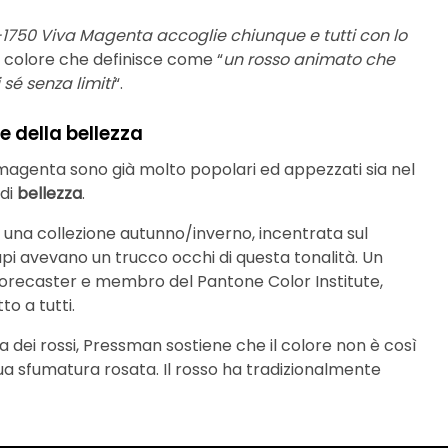
18-1750 Viva Magenta accoglie chiunque e tutti con lo
n colore che definisce come “
un rosso animato che
sé senza limiti
“.
 della bellezza
 magenta sono già molto popolari ed appezzati sia nel
 di
bellezza
.
 una collezione autunno/inverno, incentrata sul
i avevano un trucco occhi di questa tonalità. Un
 forecaster e membro del Pantone Color Institute,
tto a tutti.
 dei rossi, Pressman sostiene che il colore non è così
sua sfumatura rosata. Il rosso ha tradizionalmente