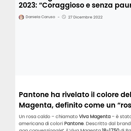
2023: “Coraggioso e senza pau
Daniela Caruso
-
27 Dicembre 2022
Pantone ha rivelato il colore del
Magenta, definito come un “ro
Un rosa caldo – chiamato
Viva Magenta
– è stat
americana di colori
Pantone
. Descritto dal bran
non convenzionale
“, il Viva Magenta
18-1750
di P