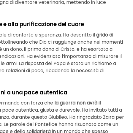
gna di diventare veterinaria, mettendo in luce
 e alla purificazione del cuore
ole di conforto e speranza. Ha descritto il
grido di
sottolineando che Dio ci raggiunge anche nei momenti
 è un dono, il primo dono di Cristo, e ha esortato a
vendicazioni. Ha evidenziato l’importanza di misurare il
le armi. La risposta del Papa è stata un richiamo a
e relazioni di pace, ribadendo la necessità di
bini a una pace autentica
fermando con forza che
la guerra non avrà il
a pace autentica, giusta e durevole. Ha invitato tutti a
nza, durante questo Giubileo. Ha ringraziato Zaira per
lia. Le parole del Pontefice hanno risuonato come un
pace e della solidarietà in un mondo che spesso