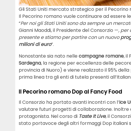
Gli Stati Uniti mercato strategico per il Pecori
Il Pecorino romano vuole continuare ad essere lea
“
Per noi gli Stati Uniti sono da sempre un merca
Gianni Maoddi, il Presidente del Consorzio —
, per
presente e stiamo per partire con un nuovo
pro
milioni di euro
”.
Nonostante sia nato nelle
campagne romane
, i
Sardegna
, la regione per eccellenza delle pecore
provincia di Nuoro) e viene realizzato il 95% della
prima linea tra gli enti di tutela presenti all’Italia
Il Pecorino romano Dop al Fancy Food
Il Consorzio ha portato avanti incontri con l’
Ice U
valutare futuri progetti di collaborazione. Inol
protagonista. Nel corso di
Taste It Live
, il Consor
stato portavoce degli altri formaggi Dop italiani s