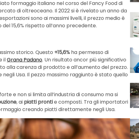
giato formaggio italiano nel corso del Fancy Food di
ercato di oltreoceano. Il 2022 si è rivelato un anno da
e esportazioni sono ai massimi livelli, il prezzo medio è
to del 15,6% rispetto all’anno precedente.
massimo storico. Questo
+15,6%
ha permesso di
 il
Grana Padano
. Un risultato ancor più significativo
uto alla carenza di prodotto e all’aumento del prezzo.
 negli Usa. Il pezzo massimo raggiunto è stato quello
orte e non si limita all’industria di consumo ma si
buzione
, ai
piatti pronti
e composti. Tra gli importatori
formaggio creando piatti direttamente negli Usa.