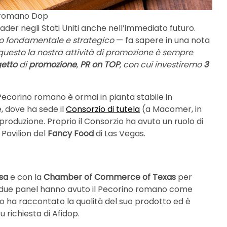
no romano Dop
der negli Stati Uniti anche nell’immediato futuro.
to fondamentale e strategico
— fa sapere in una nota
 questo la nostra attività di promozione è sempre
getto
di
promozione
,
PR on TOP
, con cui investiremo
3
l Pecorino romano è ormai in pianta stabile in
, dove ha sede il
Consorzio di tutela
(a Macomer, in
 produzione. Proprio il Consorzio ha avuto un ruolo di
n Pavilion del
Fancy Food
di Las Vegas.
sa
e con la
Chamber of Commerce of Texas
per
tre due panel hanno avuto il Pecorino romano come
zio ha raccontato la qualità del suo prodotto ed è
u richiesta di Afidop.