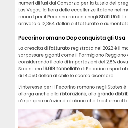
numeri diffusi dal Consorzio per la tutela del pre
Las Vegas, la fiera delle eccellenze italiane nel m
record per il Pecorino romano negli
Stati Uniti
: l
arrivato a 12,384 dollari e il fatturato è aumenta
Pecorino romano Dop conquista gli Usa
La crescita di
fatturato
registrata nel 2022 è il 
sorpassare giganti come il Parmigiano Reggiano e
considerando il calo di importazioni del 2,8% dov
Si contano
13.618 tonnellate
di Pecorino esportate
di 14,050 dollari al chilo lo scorso dicembre.
L’interesse per il Pecorino romano negli States è f
allarga anche alla
ristorazione
, alla
grande distri
c’è proprio un’azienda italiana che trasforma il 