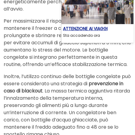
energeticamente perché richiede un picco di energia
all’avvio.
Per massimizzare il risparmio è consigliabile
mantenere il freezer a circa -18°C, evitare aperture
ATTENZIONE AI VIAGGI
prolungate e sbrinare regolarmente l’apparecchio
Sta accadendo ora
per evitare accumuli di ghiaccio superiori a 5 mm, che
aumentano lo stress del motore. Le bottiglie
congelate si integrano perfettamente in questa
routine, offrendo un’efficace stabilizzazione termica.
Inoltre, l’utilizzo continuo delle bottiglie congelate può
essere considerato una strategia di
prevenzione in
caso di blackout
. La massa termica aggiuntiva ritarda
l’innalzamento della temperatura interna,
preservando gli alimenti più a lungo durante
un’interruzione di corrente. Un congelatore ben
carico, con bottiglie d’acqua ghiacciate, può
mantenere il freddo adeguato fino a 48 ore se lo
sportello rimane chiuso.