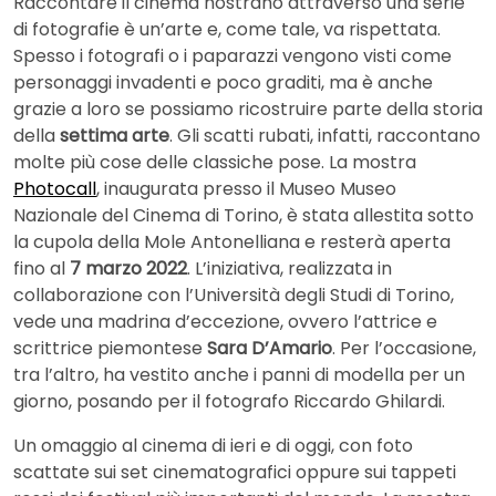
Raccontare il cinema nostrano attraverso una serie
di fotografie è un’arte e, come tale, va rispettata.
Spesso i fotografi o i paparazzi vengono visti come
personaggi invadenti e poco graditi, ma è anche
grazie a loro se possiamo ricostruire parte della storia
della
settima arte
. Gli scatti rubati, infatti, raccontano
molte più cose delle classiche pose. La mostra
Photocall
, inaugurata presso il Museo Museo
Nazionale del Cinema di Torino, è stata allestita sotto
la cupola della Mole Antonelliana e resterà aperta
fino al
7 marzo 2022
. L’iniziativa, realizzata in
collaborazione con l’Università degli Studi di Torino,
vede una madrina d’eccezione, ovvero l’attrice e
scrittrice piemontese
Sara D’Amario
. Per l’occasione,
tra l’altro, ha vestito anche i panni di modella per un
giorno, posando per il fotografo Riccardo Ghilardi.
Un omaggio al cinema di ieri e di oggi, con foto
scattate sui set cinematografici oppure sui tappeti