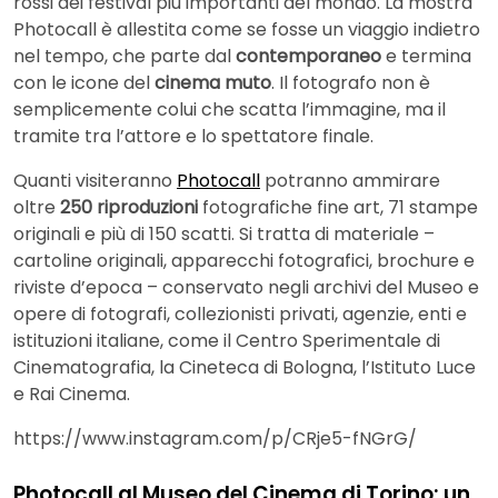
rossi dei festival più importanti del mondo. La mostra
Photocall è allestita come se fosse un viaggio indietro
nel tempo, che parte dal
contemporaneo
e termina
con le icone del
cinema muto
. Il fotografo non è
semplicemente colui che scatta l’immagine, ma il
tramite tra l’attore e lo spettatore finale.
Quanti visiteranno
Photocall
potranno ammirare
oltre
250 riproduzioni
fotografiche fine art, 71 stampe
originali e più di 150 scatti. Si tratta di materiale –
cartoline originali, apparecchi fotografici, brochure e
riviste d’epoca – conservato negli archivi del Museo e
opere di fotografi, collezionisti privati, agenzie, enti e
istituzioni italiane, come il Centro Sperimentale di
Cinematografia, la Cineteca di Bologna, l’Istituto Luce
e Rai Cinema.
https://www.instagram.com/p/CRje5-fNGrG/
Photocall al Museo del Cinema di Torino: un