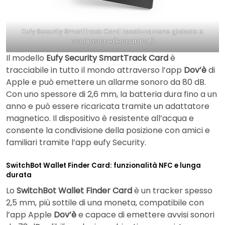
Eufy Security SmartTrack Card: localizzazione globale e
condivisione(leonardo.it)
Il modello
Eufy Security SmartTrack Card
è
tracciabile in tutto il mondo attraverso l’app
Dov’è
di
Apple e può emettere un allarme sonoro da 80 dB.
Con uno spessore di 2,6 mm, la batteria dura fino a un
anno e può essere ricaricata tramite un adattatore
magnetico. Il dispositivo è resistente all’acqua e
consente la condivisione della posizione con amici e
familiari tramite l’app eufy Security.
SwitchBot Wallet Finder Card: funzionalità NFC e lunga
durata
Lo
SwitchBot Wallet Finder Card
è un tracker spesso
2,5 mm, più sottile di una moneta, compatibile con
l’app Apple
Dov’è
e capace di emettere avvisi sonori