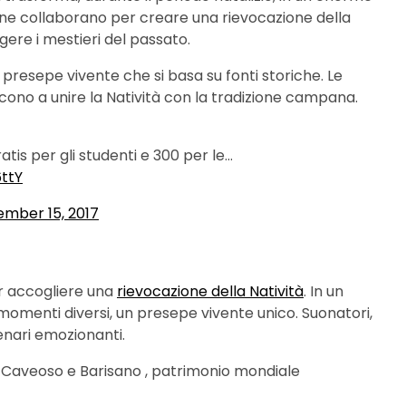
mune collaborano per creare una rievocazione della
ere i mestieri del passato.
 presepe vivente che si basa su fonti storiche. Le
cono a unire la Natività con la tradizione campana.
atis per gli studenti e 300 per le…
ttY
mber 15, 2017
r accogliere una
rievocazione della Natività
. In un
 momenti diversi, un presepe vivente unico. Suonatori,
cenari emozionanti.
 Caveoso e Barisano , patrimonio mondiale