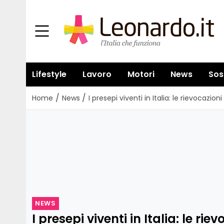
Lifestyle
Lavoro
Motori
News
Sos
/
/
Home
News
I presepi viventi in Italia: le rievocazio
NEWS
I presepi viventi in Italia: le rie