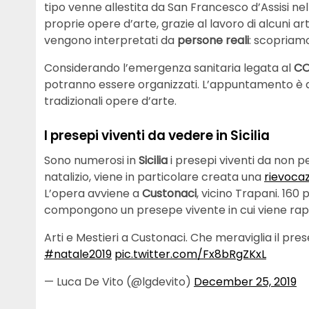
tipo venne allestita da San Francesco d’Assisi nel
proprie opere d’arte, grazie al lavoro di alcuni art
vengono interpretati da
persone reali
: scopriamo
Considerando l’emergenza sanitaria legata al
CO
potranno essere organizzati. L’appuntamento è qui
tradizionali opere d’arte.
I presepi viventi da vedere in Sicilia
Sono numerosi in
Sicilia
i presepi viventi da non p
natalizio, viene in particolare creata una
rievocaz
L’opera avviene a
Custonaci
, vicino Trapani. 160
compongono un presepe vivente in cui viene rapp
Arti e Mestieri a Custonaci. Che meraviglia il pre
#natale2019
pic.twitter.com/Fx8bRgZKxL
— Luca De Vito (@lgdevito)
December 25, 2019