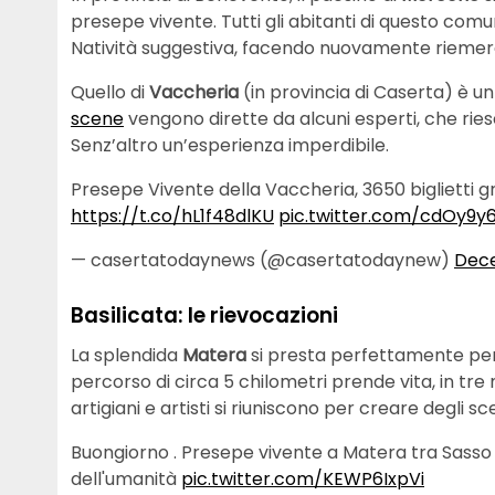
presepe vivente. Tutti gli abitanti di questo co
Natività suggestiva, facendo nuovamente riemerg
Quello di
Vaccheria
(in provincia di Caserta) è un
scene
vengono dirette da alcuni esperti, che ries
Senz’altro un’esperienza imperdibile.
Presepe Vivente della Vaccheria, 3650 biglietti gr
https://t.co/hL1f48dlKU
pic.twitter.com/cdOy9y6
— casertatodaynews (@casertatodaynew)
Dece
Basilicata: le rievocazioni
La splendida
Matera
si presta perfettamente pe
percorso di circa 5 chilometri prende vita, in tre
artigiani e artisti si riuniscono per creare degli s
Buongiorno . Presepe vivente a Matera tra Sasso
dell'umanità
pic.twitter.com/KEWP6IxpVi