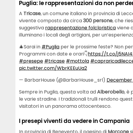
Puglia: le rappresentazioni da non perde
A
Tricase
, un comune italiano in provincia di Lec
vivente composto da circa
300 persone
, che rie
suggestiva
rappresentazione folcloristica
viene 
illuminano i locali degli artigiani, per un’esperien
🎄Sarai in
#Puglia
per le prossime feste? Non perd
Programmi con date e orari👇
https://t.co/j5NAI
#presepe
#tricase
#mottola
#capraricadilecc
pic.twitter.com/WbrKEEuUa2
— BarbarHouse (@BarbarHouse_srl)
December 1
Sempre in Puglia, questa volta ad
Alberobello
, è
le varie stradine. I tradizionali trulli rendono qu
visitatori in un panorama ottocentesco.
I presepi viventi da vedere in Campania
In provincia di Benevento, il paesino di
Morcone
s