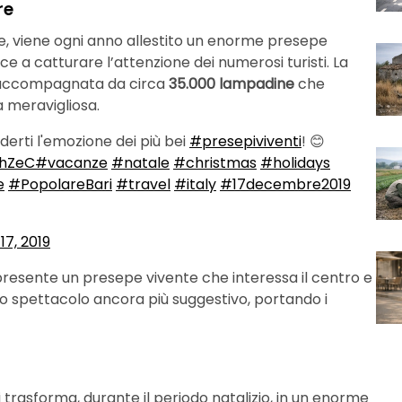
re
ce, viene ogni anno allestito un enorme presepe
sce a catturare l’attenzione dei numerosi turisti. La
accompagnata da circa
35.000 lampadine
che
za meravigliosa.
erti l'emozione dei più bei
#presepiviventi
! 😊
4hZeC
#vacanze
#natale
#christmas
#holidays
e
#PopolareBari
#travel
#italy
#17decembre2019
7, 2019
 presente un presepe vivente che interessa il centro e
esto spettacolo ancora più suggestivo, portando i
i trasforma, durante il periodo natalizio, in un enorme