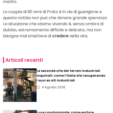
marito.
La coppia di 90 anni di Prato è in via di guarigione e
questa notizia non può che donare grande speranza.
La situazione che stiamo vivendo è, senza ombra di
dubbio, estremamente difficile e delicata, ma non
bisogna mai smettere di
credere
nella vita.
Articoli recenti
Le seconde vite dei terreni industriali
inquinati: come l’Italia sta recuperando
i suoi ex siti industriali
4 Agosto 2026
Luce condominiale: come evitare