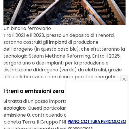
Un binario ferroviario
Tra il 2021 e il 2023, presso un deposito di Trenord,
saranno costruiti gli
impianti
di produzione
dell’idrogeno (in questo caso blu), che sfrutteranno la
tecnologia Steam Methane Reforming. Entro il 2025,
sorgerà uno o due impianti per la produzione e
distribuzione di idrogeno (verde) da elettrolisi, grazie
alla collaborazione con alcuni operatori energetici.
I treni a emissioni zero
Si tratta di un passo importante verso un
futuro
ecologico
. Questi particolari treni a idrogeno sono a
emissione 0, contribuendo quindi alla salvaguardia del
PIANO COTTURA PERICOLOSO
pianeta Terra. Il Gruppo FNM vuole sviluppare una
Vanno rimossi
piattaforma integrata di servizi di mobilità secondo