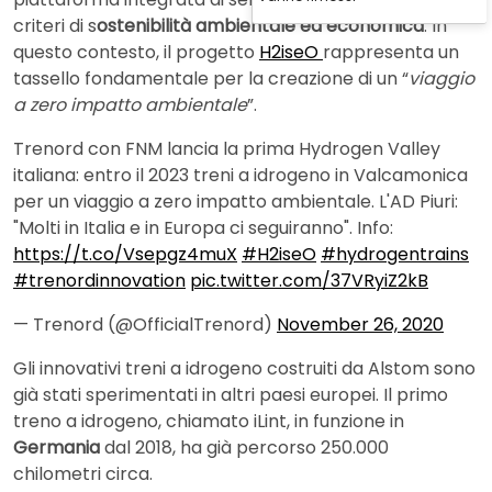
criteri di s
ostenibilità ambientale ed economica
. In
questo contesto, il progetto
H2iseO
rappresenta un
tassello fondamentale per la creazione di un “
viaggio
a zero impatto ambientale
”.
Trenord con FNM lancia la prima Hydrogen Valley
italiana: entro il 2023 treni a idrogeno in Valcamonica
per un viaggio a zero impatto ambientale. L'AD Piuri:
"Molti in Italia e in Europa ci seguiranno". Info:
https://t.co/Vsepgz4muX
#H2iseO
#hydrogentrains
#trenordinnovation
pic.twitter.com/37VRyiZ2kB
— Trenord (@OfficialTrenord)
November 26, 2020
Gli innovativi treni a idrogeno costruiti da Alstom sono
già stati sperimentati in altri paesi europei. Il primo
treno a idrogeno, chiamato iLint, in funzione in
Germania
dal 2018, ha già percorso 250.000
chilometri circa.