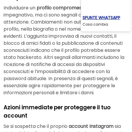
Individuare un
profilo compromesso
può sembrare
impegnativo, ma ci sono segnali chiari a cui prestare
SPUNTE WHATSAPP
attenzione. Cambiamenti non autorizzati nella foto
Cosa cambia
profilo, nella biografia o nel nome utente sono indizi
evidenti. L’aggiunta improvvisa di nuovi contatti, il
blocco di amici fidati o la pubblicazione di contenuti
sconosciuti indicano che il profilo potrebbe essere
stato hackerato. Altri segnali allarmanti includono la
ricezione di notifiche di accessi da dispositivi
sconosciuti e l’impossibilità di accedere con la
password abituale. In presenza di questi segnali, è
essenziale agire rapidamente per proteggere le
informazioni personali e limitare i danni.
Azioni immediate per proteggere il tuo
account
Se si sospetta che il proprio
account Instagram
sia