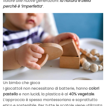
valore alle nuove generazioni:
la natura è bella
perché è ‘imperfetta
”.
Un bimbo che gioca
I giocattoli non necessitano di batterie, hanno
colori
pastello
e non lucidi, la plastica è al
40% vegetale
.
L’approccio è spesso montessoriano e soprattutto
etico e sostenibile. Per tutte le scatole viene utilizzata