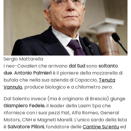
Sergio Mattarella
I neo-Cavalieri che arrivano
dal Sud
sono
soltanto
due
.
Antonio Palmieri
è il pioniere della mozzarella di
bufala che nella sua azienda di Capaccio,
Tenuta
Vannulo
, produce biologico e a chilometro zero.
Dal Salento invece (ma è originario di Brescia) giunge
Giampiero Fedele
, il leader della Lasim Spa che
rifornisce con i suoi pezzi Fiat, Alfa Romeo, General
Motors, CNH e Magneti Marelli. L’unico sardo della lista
è
Salvatore Pilloni
, fondatore delle
Cantine Su’entu
ed