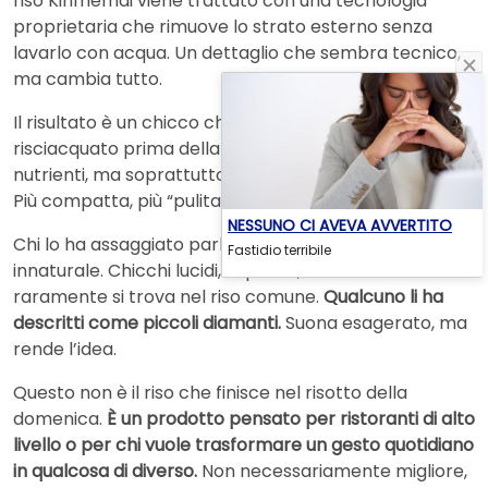
riso Kinmemai viene trattato con una tecnologia
proprietaria che rimuove lo strato esterno senza
lavarlo con acqua. Un dettaglio che sembra tecnico,
ma cambia tutto.
Il risultato è un chicco che non ha bisogno di essere
risciacquato prima della cottura. Mantiene più
nutrienti, ma soprattutto ha una consistenza diversa.
Più compatta, più “pulita” al palato.
NESSUNO CI AVEVA AVVERTITO
Chi lo ha assaggiato parla di una brillantezza quasi
Fastidio terribile
innaturale. Chicchi lucidi, separati, con una tenuta che
raramente si trova nel riso comune.
Qualcuno li ha
descritti come piccoli diamanti.
Suona esagerato, ma
rende l’idea.
Questo non è il riso che finisce nel risotto della
domenica.
È un prodotto pensato per ristoranti di alto
livello o per chi vuole trasformare un gesto quotidiano
in qualcosa di diverso.
Non necessariamente migliore,