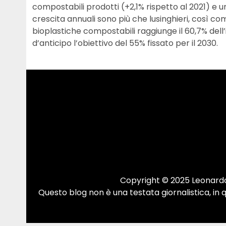
compostabili prodotti (+2,1% rispetto al 2021) e 
crescita annuali sono più che lusinghieri, così come
bioplastiche compostabili raggiunge il 60,7% de
d’anticipo l’obiettivo del 55% fissato per il 2030.
Copyright © 2025 Leonardo.
Questo blog non è una testata giornalistica, in