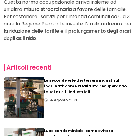
Questa norma occupazionale arriva insieme ad
un’altra
misura straordinaria
a favore delle famiglie.
Per sostenere i servizi per l’infanzia comunali da 0 a 3
anni, la Regione Piemonte investe 12 milioni di euro per
la
riduzione delle tariffe
e il
prolungamento degli orari
degli
asili nido
.
Articoli recenti
Le seconde vite dei terreni industriali
inquinati: come l’Italia sta recuperando
i suoi ex siti industriali
4 Agosto 2026
Luce condominiale: come evitare