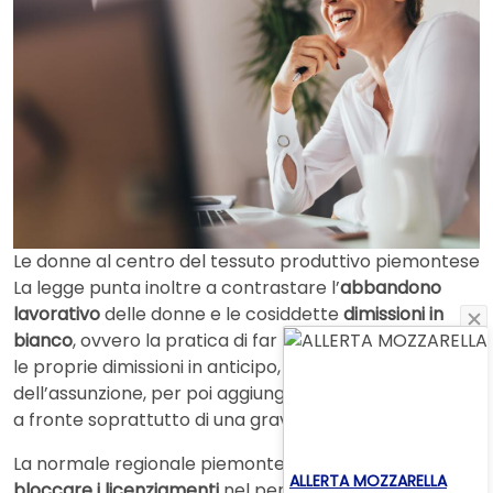
Le donne al centro del tessuto produttivo piemontese
La legge punta inoltre a contrastare l’
abbandono
lavorativo
delle donne e le cosiddette
dimissioni in
bianco
, ovvero la pratica di far firmare alle lavoratrici
le proprie dimissioni in anticipo, ossia al momento
dell’assunzione, per poi aggiungere la data desiderata
a fronte soprattutto di una gravidanza.
La normale regionale piemontese vuole anche
ALLERTA MOZZARELLA
bloccare i licenziamenti
nel periodo compreso tra il