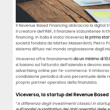
Il Revenue Based Financing abbraccia la digital 
Il creatore dell’RBF, il finanziere statunitense A
financing. In Italia è stata Viceversa
la prima sta
società fondata da Matteo Masserdotti, Pietro Pog
sistema diffuso nel mondo anglosassone dagli iniz
Viceversa offre finanziamenti
da un minimo di 10
si basano sul fatturato dell’azienda e devono e
advertising online per l’e-commerce. Il rimborso
condivisione periodica di una percentuale delle 
proprio partner operativo della finanziata.
Viceversa, la startup del Revenue Based
“
A differenza degli investimenti classici in startu
sull’analisi quantitativa dei dati operativi delle 