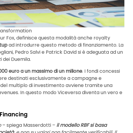
transformation
rthur Fox, definisce questa modalità anche royalty
rtup
ad introdurre questo metodo di finanziamento. La
liani, Pedro Salvi e Patrick David si è adeguata ad un
i dei Duemila.
.000 euro a un massimo di un milione
. I fondi concessi
ssere destinati esclusivamente a campagne e
 del multiplo di investimento avviene tramite una
revenues. In questo modo Viceversa diventa un vero e
 Financing
p
– spiega Masserdotti –
il modello RBF si basa
società
, e non su valori non facilmente verificabili. Il