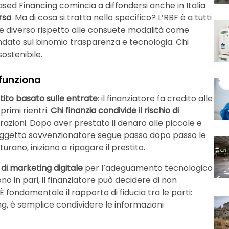
 Based Financing comincia a diffondersi anche in Italia
rsa
. Ma di cosa si tratta nello specifico? L’RBF è a tutti
e diverso rispetto alle consuete modalità come
ondato sul binomio trasparenza e tecnologia. Chi
sostenibile.
funziona
tito basato sulle entrate
: il finanziatore fa credito alle
rimi rientri.
Chi finanzia condivide il rischio di
razioni. Dopo aver prestato il denaro alle piccole e
soggetto sovvenzionatore segue passo dopo passo le
urano, iniziano a ripagare il prestito.
i marketing digitale
per l’adeguamento tecnologico
o in pari, il finanziatore può decidere di non
 È fondamentale il rapporto di fiducia tra le parti:
ting, è semplice condividere le informazioni