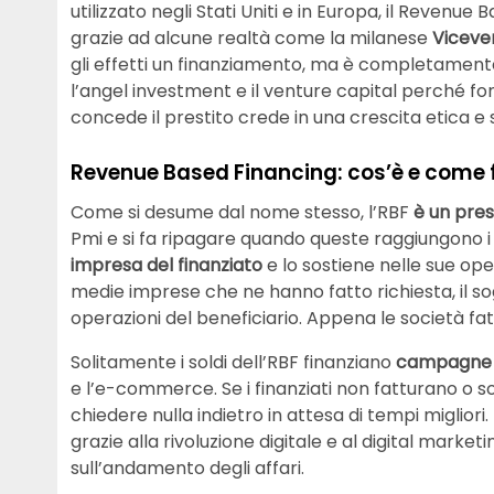
utilizzato negli Stati Uniti e in Europa, il Revenue
grazie ad alcune realtà come la milanese
Viceve
gli effetti un finanziamento, ma è completament
l’angel investment e il venture capital perché f
concede il prestito crede in una crescita etica e 
Revenue Based Financing: cos’è e come 
Come si desume dal nome stesso, l’RBF
è un pres
Pmi e si fa ripagare quando queste raggiungono i p
impresa del finanziato
e lo sostiene nelle sue ope
medie imprese che ne hanno fatto richiesta, il 
operazioni del beneficiario. Appena le società fatt
Solitamente i soldi dell’RBF finanziano
campagne d
e l’e-commerce. Se i finanziati non fatturano o son
chiedere nulla indietro in attesa di tempi migliori.
grazie alla rivoluzione digitale e al digital marke
sull’andamento degli affari.