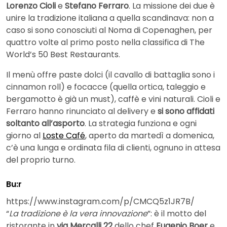
Lorenzo Cioli
e
Stefano Ferraro
. La missione dei due è
unire la tradizione italiana a quella scandinava: non a
caso si sono conosciuti al Noma di Copenaghen, per
quattro volte al primo posto nella classifica di The
World’s 50 Best Restaurants.
Il menù offre paste dolci (il cavallo di battaglia sono i
cinnamon roll) e focacce (quella ortica, taleggio e
bergamotto è già un must), caffè e vini naturali. Cioli e
Ferraro hanno rinunciato al delivery e
si sono affidati
soltanto all’asporto
. La strategia funziona e ogni
giorno al
Loste Café
, aperto da martedì a domenica,
c’è una lunga e ordinata fila di clienti, ognuno in attesa
del proprio turno.
Bu:r
https://www.instagram.com/p/CMCQ5z1JR7B/
“
La tradizione è la vera innovazione
”: è il motto del
ristorante in
via Mercalli 22
dello chef
Eugenio Boer
e