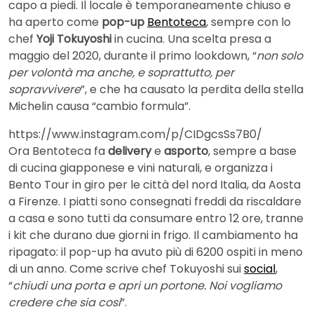
capo a piedi. Il locale è temporaneamente chiuso e
ha aperto come
pop-up
Bentoteca
, sempre con lo
chef
Yoji Tokuyoshi
in cucina. Una scelta presa a
maggio del 2020, durante il primo lookdown, “
non solo
per volontà ma anche, e soprattutto, per
sopravvivere
”, e che ha causato la perdita della stella
Michelin causa “cambio formula”.
https://www.instagram.com/p/CIDgcsSs7B0/
Ora Bentoteca fa
delivery
e
asporto
, sempre a base
di cucina giapponese e vini naturali, e organizza i
Bento Tour in giro per le città del nord Italia, da Aosta
a Firenze. I piatti sono consegnati freddi da riscaldare
a casa e sono tutti da consumare entro 12 ore, tranne
i kit che durano due giorni in frigo. Il cambiamento ha
ripagato: il pop-up ha avuto più di 6200 ospiti in meno
di un anno. Come scrive chef Tokuyoshi sui
social
,
“
chiudi una porta e apri un portone. Noi vogliamo
credere che sia cosi
”.