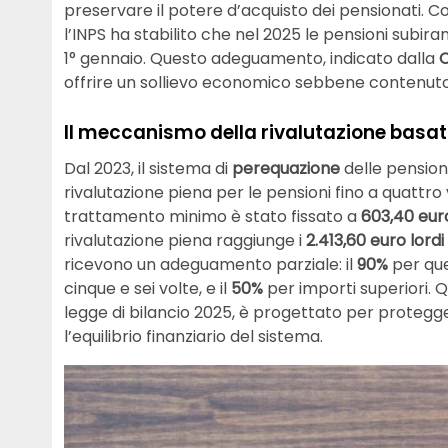
preservare il potere d’acquisto dei pensionati. Con
l’INPS ha stabilito che nel 2025 le pensioni subi
1° gennaio. Questo adeguamento, indicato dalla
C
offrire un sollievo economico sebbene contenuto 
Il meccanismo della rivalutazione basat
Dal 2023, il sistema di
perequazione
delle pension
rivalutazione piena per le pensioni fino a quattro
trattamento minimo è stato fissato a
603,40 eur
rivalutazione piena raggiunge i
2.413,60 euro lord
ricevono un adeguamento parziale: il
90%
per quel
cinque e sei volte, e il
50%
per importi superiori.
legge di bilancio 2025, è progettato per proteg
l’equilibrio finanziario del sistema.