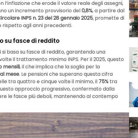
 l’inflazione che erode il valore reale degli assegni,
ranno un incremento provvisorio del
0,8%
, a partire dal
ircolare INPS n. 23 del 28 gennaio 2025
, promette di
rispetto agli anni precedenti.
o su fasce di reddito
i si basa su fasce di reddito, garantendo una
 volte il trattamento minimo INPS. Per il 2025, questo
o mensili
, il che implica che la soglia per la
i al mese
. Le pensioni che superano questa cifra
le tra quattro e cinque volte il minimo, il
75%
tra
 Questo approccio progressivo, confermato dalla
gere le fasce più deboli, mantenendo al contempo