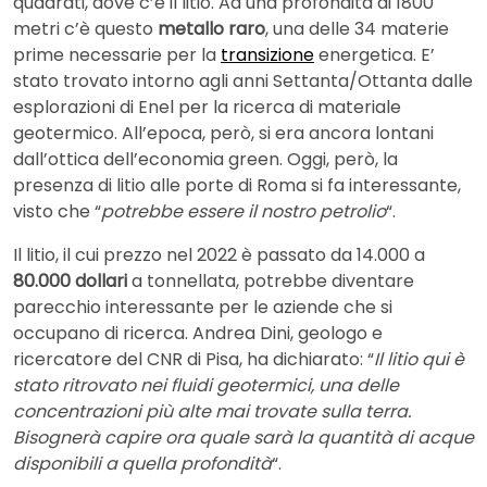
quadrati, dove c’è il litio. Ad una profondità di 1800
metri c’è questo
metallo raro
, una delle 34 materie
prime necessarie per la
transizione
energetica. E’
stato trovato intorno agli anni Settanta/Ottanta dalle
esplorazioni di Enel per la ricerca di materiale
geotermico. All’epoca, però, si era ancora lontani
dall’ottica dell’economia green. Oggi, però, la
presenza di litio alle porte di Roma si fa interessante,
visto che “
potrebbe essere il nostro petrolio
“.
Il litio, il cui prezzo nel 2022 è passato da 14.000 a
80.000 dollari
a tonnellata, potrebbe diventare
parecchio interessante per le aziende che si
occupano di ricerca. Andrea Dini, geologo e
ricercatore del CNR di Pisa, ha dichiarato: “
Il litio qui è
stato ritrovato nei fluidi geotermici, una delle
concentrazioni più alte mai trovate sulla terra.
Bisognerà capire ora quale sarà la quantità di acque
disponibili a quella profondità
“.