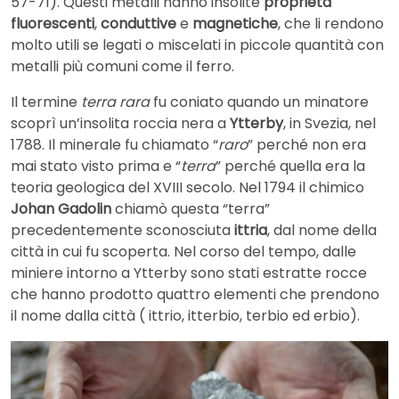
57-71). Questi metalli hanno insolite
proprietà
fluorescenti
,
conduttive
e
magnetiche
, che li rendono
molto utili se legati o miscelati in piccole quantità con
metalli più comuni come il ferro.
Il termine
terra rara
fu coniato quando un minatore
scoprì un’insolita roccia nera a
Ytterby
, in Svezia, nel
1788. Il minerale fu chiamato “
raro
” perché non era
mai stato visto prima e “
terra
” perché quella era la
teoria geologica del XVIII secolo. Nel 1794 il chimico
Johan Gadolin
chiamò questa “terra”
precedentemente sconosciuta
ittria
, dal nome della
città in cui fu scoperta. Nel corso del tempo, dalle
miniere intorno a Ytterby sono stati estratte rocce
che hanno prodotto quattro elementi che prendono
il nome dalla città ( ittrio, itterbio, terbio ed erbio).