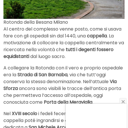
Rotonda della Besana Milano
Al centro del complesso venne posto, come si usava
fare con gli ospedali sin dal 1440, una
cappella
. La
motivazione di collocare la cappella centralmente va
ricercata nella volontà che
tutti i degenti fossero
equidistanti
dal luogo sacro.
A collegare la Rotonda con il vero e proprio ospedale
era la
Strada di San Barnaba
, via che tutt’oggi
conserva la stessa denominazione. Nell’attuale
Via
Sforza
ancora sono visibili le tracce dell’antica porta
che permetteva l’accesso all’ospedale, oggi
conosciuta come
Porta della Meraviglia
.
Nel
XVIII secolo
i fedeli fecero delle
donazioni
e la
cappella poté ingrandirsi e diventare una vera Chiesa,
dedicata a
San Michele Arcangelo
. Pochi anni dopo