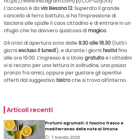
https://www.instagram.com/p/COI-0zfjOtv/
L’accesso è da
via Besana 12
. Superato il grande
cancello di ferro battuto, si ha l’impressione di
lasciarsi alle spalle il caos cittadino e di entrare in un
rifugio che ha davvero qualcosa di
magico
.
Gli orari di apertura sono dalle
9.30 alle 18.30
(tutti i
giorni
escluso il lunedì
), e durante i giorni
festivi
fino
alle ore 19.00. L’ingresso è a titolo
gratuito
e i cittadini
vi si recano per una lettura in solitudine, una pausa
pranzo fra amici, oppure per gustare gli aperitivi
offerti dal suggestivo
bistro
che si trova all’interno.
Articoli recenti
Profumi agrumati: il fascino fresco e
mediterraneo delle note al limone
7 Agosto 2026