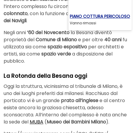
l’intero complesso fu circondato da un
portico
colonnato
, con la funzione di protezione dalle
piene
PIANO COTTURA PERICOLOSO
dei Navigli
.
Vanno rimossi
Negli anni
’60 del Novecento
la Besana diventò
proprietà del
Comune di Milano
e per oltre
40 anni
fu
utilizzata sia come
spazio espositivo
per architetti e
artisti, sia come
spazio verde
a disposizione del
pubblico.
La Rotonda della Besana oggi
Oggi la struttura, vicinissima al tribunale di Milano, è
uno dei luoghi preferiti dai milanesi. Racchiuso dal
porticato vi è un grande
prato all’inglese
e al centro
esiste ancora la graziosa chiesetta, adesso
sconsacrata. All’interno del complesso è nata anche
la sede del
MUBA
(
Museo dei Bambini Milano
).