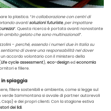
re la plastica. “
In collaborazione con centri di
ortando avanti
soluzioni futuriste
, per impattare
icurezza
”. Questa ricerca è portata avanti nonostante
 in ambito gelato che sono multinazionali
”.
zzolini –
perché, essendo i numeri due in Italia su
, sentiamo di avere una responsabilità nel dover
o un accordo volontario con il ministero della
(
Life cycle assessment
),
eco-design
ed
economia
nitori e filiere.
 in spiaggia
re, filiere sostenibili e ambiente, come si legge sul
so verde Sammontana si avvale di partner autorevoli
 Csqa) e dei propri clienti. Con la stagione estiva
stori dei lidi
.