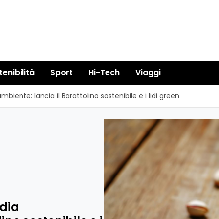
tenibilità
Sport
Hi-Tech
Viaggi
iente: lancia il Barattolino sostenibile e i lidi green
dia