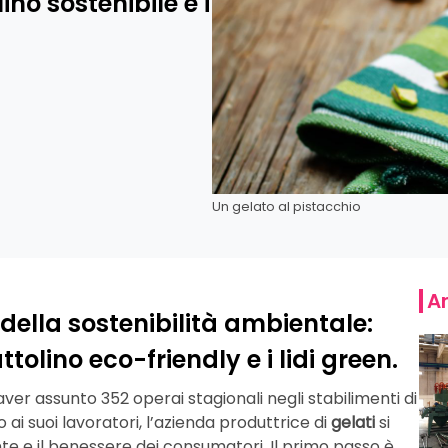
ino sostenibile e i
Un gelato al pistacchio
Ar
ella sostenibilità ambientale:
ttolino eco-friendly e i lidi green.
er assunto 352 operai stagionali negli stabilimenti di
i suoi lavoratori, l’azienda produttrice di
gelati
si
e e il benessere dei consumatori. Il primo passo è