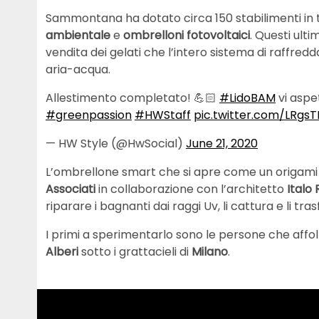
Sammontana ha dotato circa 150 stabilimenti in tu
ambientale
e
ombrelloni fotovoltaici
. Questi ulti
vendita dei gelati che l’intero sistema di raffre
aria-acqua.
Allestimento completato! 💪🏻
#LidoBAM
vi aspe
#greenpassion
#HWStaff
pic.twitter.com/LRgsT
— HW Style (@HwSocial)
June 21, 2020
L’ombrellone smart che si apre come un origami 
Associati
in collaborazione con l’architetto
Italo
riparare i bagnanti dai raggi Uv, li cattura e li tr
I primi a sperimentarlo sono le persone che affol
Alberi
sotto i grattacieli di
Milano
.