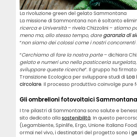
La rivoluzione green del gelato Sammontana
La missione di Sammontana non è soltanto elimina
ricerca e Università
– rivela Chizzolini –
stiamo p
meno ma, allo stesso tempo, dare
garanzia di s
“
non siamo dei colossi come i nostri concorrenti
“
Cerchiamo di fare la nostra parte
– dichiara Chi
gelato e numeri uno nella pasticceria surgelata
sviluppare queste ricerche
”. Il gruppo ha firmat
Transizione Ecologica per sviluppare studi di
Lca
circolare
. Il processo produttivo coinvolge pure for
Gli ombrelloni fotovoltaici Sammontana
I tre pilastri di Sammontana sono salute e benesse
sito dedicato alla
sostenibilità
. In questo percor
(Legambiente, Spinlife, Ergo, Unione Italiana Food,
ormai nel vivo, i destinatari del progetto sono i
ge