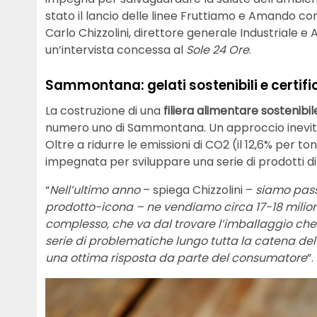
stato il lancio delle linee Fruttiamo e Amando comp
Carlo Chizzolini, direttore generale Industriale e
un’intervista concessa al
Sole 24 Ore
.
Sammontana: gelati sostenibili e certifi
La costruzione di una
filiera alimentare sostenibil
numero uno di Sammontana. Un approccio inevitabi
Oltre a ridurre le emissioni di CO2 (il 12,6% per ton
impegnata per sviluppare una serie di prodotti d
“
Nell’ultimo anno
– spiega Chizzolini –
siamo pass
prodotto-icona – ne vendiamo circa 17-18 milion
complesso, che va dal trovare l’imballaggio che
serie di problematiche lungo tutta la catena de
una ottima risposta da parte del consumatore
”.