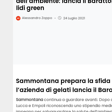
dell’ambiente: lancia il Barattol
lidi green
Alessandro Zoppo
-
24 Luglio 2021
Sammontana prepara la sfida d
l’azienda di gelati lancia il Bara
Sammontana
continua a guardare avanti. Dopo av
Lucca e Empoli riconoscendo uno stipendio medio a
impegna per salvaguardare la salute dell’ambient