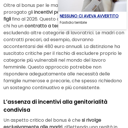
Oltre al bonus per le madri lavoratrici, il governo ha
prorogato gli
incentivi per le madri con almeno tre
NESSUNO CI AVEVA AVVERTITO
figli
fino al 2026. Questo contributo è però riservato a
Fastidio terribile
chi ha un
contratto a tempo indeterminato
,
escludendo altre categorie di lavoratrici. Le madri con
contratti precari, ad esempio, dovranno
accontentarsi dei 480 euro annuali. La distinzione ha
suscitato critiche per il rischio di escludere proprio le
categorie più vulnerabili nel mondo del lavoro
femminile. Questo approccio potrebbe non
rispondere adeguatamente alle necessità delle
famiglie numerose e precarie, che spesso richiedono
un sostegno continuativo e più consistente.
L’assenza di incentivi alla genitorialità
condivisa
Un aspetto critico del bonus è che
si rivolge
esclusivamente alle madri
, riflettendo una realtà in