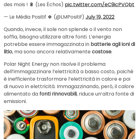
des mois ! 🔋 (Les Échos)
pic.twitter.com/eC9icPVQbt
— Le Média Positif 🍀 (@LMPositif)
July 19, 2022
Quando, invece, il sole non splende o il vento non
soffia, bisogna utilizzare altre fonti. L’energia
potrebbe essere immagazzinata in
batterie agli ioni di
litio
, ma sono ancora relativamente
costose
.
Polar Night Energy non risolve il problema
dell’immagazzinare l’elettricità a basso costo, poiché
è inefficiente trasformare l’elettricità in calore e poi
di nuovo in elettricità. Immagazzinando, però, il calore
alimentato da
fonti rinnovabili
, riduce un’altra fonte di
emissioni.