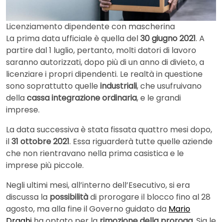
Licenziamento dipendente con mascherina
La prima data ufficiale è quella del
30 giugno 2021
. A
partire dal 1 luglio, pertanto, molti datori di lavoro
saranno autorizzati, dopo più di un anno di divieto, a
licenziare i propri dipendenti. Le realtà in questione
sono soprattutto quelle
industriali
, che usufruivano
della
cassa integrazione ordinaria
, e le grandi
imprese.
La data successiva è stata fissata quattro mesi dopo,
il
31 ottobre 2021
. Essa riguarderà tutte quelle aziende
che non rientravano nella prima casistica e le
imprese più piccole.
Negli ultimi mesi, all’interno dell’Esecutivo, si era
discussa la
possibilità
di prorogare il blocco fino al 28
agosto, ma alla fine il Governo guidato da
Mario
Draghi
ha optato per la
rimozione della proroga
. Sia le