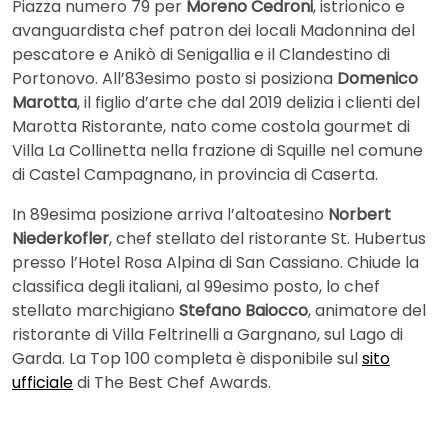
Piazza numero 79 per
Moreno Cedroni
, istrionico e
avanguardista chef patron dei locali Madonnina del
pescatore e Anikò di Senigallia e il Clandestino di
Portonovo. All’83esimo posto si posiziona
Domenico
Marotta
, il figlio d’arte che dal 2019 delizia i clienti del
Marotta Ristorante, nato come costola gourmet di
Villa La Collinetta nella frazione di Squille nel comune
di Castel Campagnano, in provincia di Caserta.
In 89esima posizione arriva l’altoatesino
Norbert
Niederkofler
, chef stellato del ristorante St. Hubertus
presso l’Hotel Rosa Alpina di San Cassiano. Chiude la
classifica degli italiani, al 99esimo posto, lo chef
stellato marchigiano
Stefano Baiocco
, animatore del
ristorante di Villa Feltrinelli a Gargnano, sul Lago di
Garda. La Top 100 completa è disponibile sul
sito
ufficiale
di The Best Chef Awards.