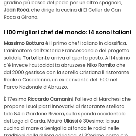
gradino più basso del podio per un altro spagnolo,
Joan Roca
, che dirige la cucina di El Celler de Can
Roca a Girona.
I 100 migliori chef del mondo: 14 sono italiani
Massimo Bottura
è il primo chef italiano in classifica.
L’animatore dell’Osteria Francescana e del progetto
solidale
Tortellante
arriva al quarto posto. Al 14esimo
c’è invece l’autodidatta abruzzese
Niko Romito
che
dal 2000 gestisce con la sorella Cristiana il ristorante
Reale a Casadonna, un ex convento del ‘500 nel
Parco Nazionale d’Abruzzo.
È 17esimo
Riccardo Camanini
, l’allievo di Marchesi che
propone i suoi piatti innovativi al ristorante stellato
Lido 84 a Gardone Riviera, sulla sponda occidentale
del Lago di Garda.
Mauro Uliassi
è 30esimo: la sua
cucina di mare a Senigallia affonda le radici nelle
tradizioni della riviera adriatica. Al 32esimo posto c’è