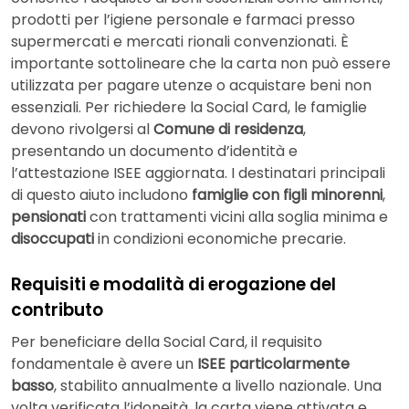
prodotti per l’igiene personale e farmaci presso
supermercati e mercati rionali convenzionati. È
importante sottolineare che la carta non può essere
utilizzata per pagare utenze o acquistare beni non
essenziali. Per richiedere la Social Card, le famiglie
devono rivolgersi al
Comune di residenza
,
presentando un documento d’identità e
l’attestazione ISEE aggiornata. I destinatari principali
di questo aiuto includono
famiglie con figli minorenni
,
pensionati
con trattamenti vicini alla soglia minima e
disoccupati
in condizioni economiche precarie.
Requisiti e modalità di erogazione del
contributo
Per beneficiare della Social Card, il requisito
fondamentale è avere un
ISEE particolarmente
basso
, stabilito annualmente a livello nazionale. Una
volta verificata l’idoneità, la carta viene attivata e