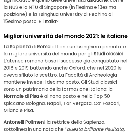
significativo è quello delle università
asiatiche
, come
la NUS e la NTU di Singapore (in 11esima e 13esima
posizione) e la Tsinghua University di Pechino al
15esimo posto. E l’Italia?
Migliori università del mondo 2021: le italiane
La Sapienza
di
Roma
ottiene un lusinghiero primato: è
la migliore università del mondo per gli
Studi classici
.
L’ateneo romano bissa il successo già conquistato nel
2018 e 2019 battendo anche Oxford, che nel 2020 le
aveva sfilato lo scettro. La Facoltà di Archeologia
mantiene invece il decimo posto. Gli Studi classici
sono un patrimonio della formazione italiana: la
Normale di Pisa
è al nono posto e nella Top 50
spiccano Bologna, Napoli, Tor Vergata, Ca’ Foscari,
Milano e Pisa.
Antonelli Polimeni
, la rettrice della Sapienza,
sottolinea in una nota che “
questo brillante risultato,