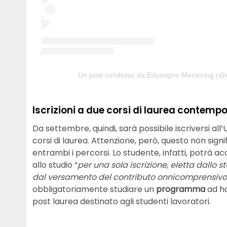
Un post condiviso da Edusogno Mentoring (@
Iscrizioni a due corsi di laurea contemp
Da settembre, quindi, sarà possibile iscriversi 
corsi di laurea. Attenzione, però, questo non signi
entrambi i percorsi. Lo studente, infatti, potrà ac
allo studio “
per una sola iscrizione, eletta dallo s
dal versamento del contri­buto onnicomprensiv
obbligatoriamente studiare un
programma
ad ho
post laurea destinato agli studenti lavoratori.