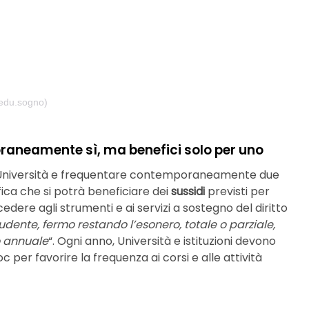
edu.sogno)
oraneamente sì, ma benefici solo per uno
all’Università e frequentare contemporaneamente due
fica che si potrà beneficiare dei
sussidi
previsti per
cedere agli strumenti e ai servizi a sostegno del diritto
tu­dente, fermo restando l’esonero, totale o parziale,
o annuale
“. Ogni anno, Università e istituzioni devono
c per favorire la frequenza ai corsi e alle attività