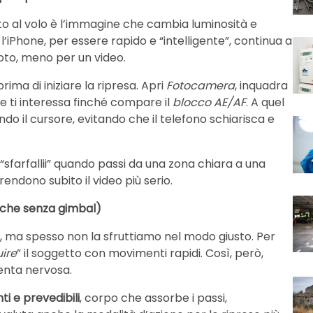
to al volo è l’immagine che cambia luminosità e
iPhone, per essere rapido e “intelligente”, continua a
oto, meno per un video.
rima di iniziare la ripresa. Apri
Fotocamera
, inquadra
he ti interessa finché compare il
blocco AE/AF
. A quel
do il cursore, evitando che il telefono schiarisca e
te “sfarfallii” quando passi da una zona chiara a una
endono subito il video più serio.
anche senza gimbal)
ce, ma spesso non la sfruttiamo nel modo giusto. Per
ire
” il soggetto con movimenti rapidi. Così, però,
venta nervosa.
nti e prevedibili
, corpo che assorbe i passi,