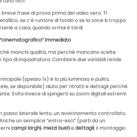
anti filtri.
 breve frase di prova prima del video vero. Ti
tallico, se c’è rumore di fondo o se la voce è troppo
rsene a casa, quando ormai è tardi.
tto “cinematografico” immediato
erché manchi qualità, ma perché mancano scelte:
o tipo di inquadratura. Cambiare due variabili rende
principale (spesso 1x) è la più luminosa e pulita,
ele, se disponibile) aiuta per ritratti e dettagli perché
e. Evita invece di spingerti su zoom digitali estremi:
n passo laterale lento, un avvicinamento controllato,
Anche un semplice “entra-esci” (parti da un
terni
campi larghi
,
mezzi busti
e
dettagli
, il montaggio