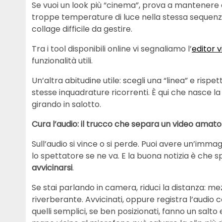
Se vuoi un look più “cinema”, prova a mantenere e
troppe temperature di luce nella stessa sequenz
collage difficile da gestire.
Tra i tool disponibili online vi segnaliamo l’
editor 
funzionalità utili.
Un’altra abitudine utile: scegli una “linea” e rispe
stesse inquadrature ricorrenti. È qui che nasce l
girando in salotto.
Cura l’audio: il trucco che separa un video amato
Sull’audio si vince o si perde. Puoi avere un’imma
lo spettatore se ne va. E la buona notizia è che
avvicinarsi
.
Se stai parlando in camera, riduci la distanza: m
riverberante. Avvicinati, oppure registra l’audi
quelli semplici, se ben posizionati, fanno un salto