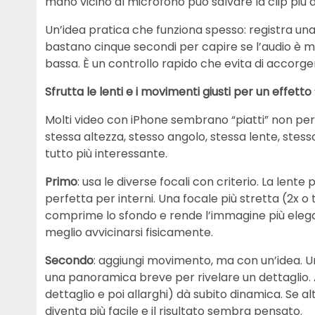
mano vicino al microfono può salvare la clip più di t
Un’idea pratica che funziona spesso: registra una
bastano cinque secondi per capire se l’audio è me
bassa. È un controllo rapido che evita di accorge
Sfrutta le lenti e i movimenti giusti per un effe
Molti video con iPhone sembrano “piatti” non p
stessa altezza, stesso angolo, stessa lente, stess
tutto più interessante.
Primo
: usa le diverse focali con criterio. La lente 
perfetta per interni. Una focale più stretta (2x o t
comprime lo sfondo e rende l’immagine più elegant
meglio avvicinarsi fisicamente.
Secondo
: aggiungi movimento, ma con un’idea. U
una panoramica breve per rivelare un dettaglio. 
dettaglio e poi allarghi) dà subito dinamica. Se al
diventa più facile e il risultato sembra pensato.