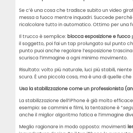
Se c’è una cosa che tradisce subito un video gira
messa a fuoco mentre inquadri. Succede perché l’
ricalcolare tutto in automatico. Ottimo per una f
Il trucco è semplice:
blocca esposizione e fuoco
p
il soggetto, poi fai un tap prolungato sul punto c
punto puoi anche regolare l’esposizione trascinan
scurisca l’immagine a ogni minimo movimento.
Risultato: volto più naturale, luci più stabili, nien
scura. È una piccola cosa, ma è una di quelle che r
Usa la stabilizzazione come un professionista (
La stabilizzazione dell’iPhone è già molto effica
esempio: se cammini e filmi, la tentazione è “
segu
anche il miglior algoritmo fatica e l’immagine di
Meglio ragionare in modo opposto: movimenti
le