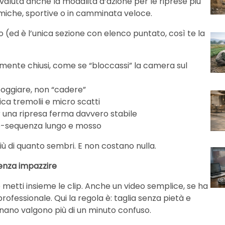
 valuta anche la modalità d’azione per le riprese più
iche, sportive o in camminata veloce.
 (ed è l’unica sezione con elenco puntato, così te la
rmente chiusi, come se “bloccassi” la camera sul
ppoggiare, non “cadere”
ca tremolii e micro scatti
r una ripresa ferma davvero stabile
ano-sequenza lungo e mosso
ù di quanto sembri. E non costano nulla.
enza impazzire
metti insieme le clip. Anche un video semplice, se ha
essionale. Qui la regola è: taglia senza pietà e
onano valgono più di un minuto confuso.