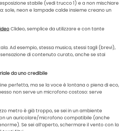
sposizione stabile (vedi trucco 1) e a non mischiare
a: sole, neon e lampade calde insieme creano un
video
Clideo, semplice da utilizzare e con tante
ttala. Ad esempio, stessa musica, stessi tagli (brevi),
a sensazione di contenuto curato, anche se stai
riale da uno credibile
gine perfetta, ma se la voce è lontana o piena di eco,
 spesso non serve un microfono costoso: serve
ezzo metro è già troppo, se sei in un ambiente
o con un auricolare/microfono compatibile (anche
 enorme). Se sei all’aperto, schermare il vento con la