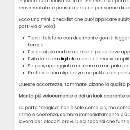
inquadratura decisa. Se il tuo iPhone lo supporta,
movimentate: è pensata proprio per scene dinam
Ecco una mini-checklist che puoi applicare subito
porti via al volo):
Tieni il telefono con due mani e gomiti legge
torace
Fai passi più corti e morbidi: il piede deve a
Evita lo
zoom digitale
mentre ti muovi: amplifi
Se puoi, appoggiati a un muro o a un palo pe
Preferisci una clip breve ma pulita a un pi
Queste accortezze, sommate, alzano la qualità pi
Monta più velocemente e dai un look coerente s
La parte “magica” non è solo come giri, ma come 
ritmo e coerenza, sembra immediatamente più prof
lavora per blocchi brevi. Dieci secondi che funzi