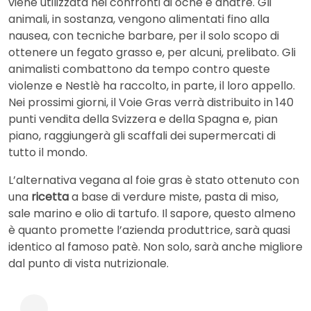
viene utilizzata nei confronti di oche e anatre. Gli
animali, in sostanza, vengono alimentati fino alla
nausea, con tecniche barbare, per il solo scopo di
ottenere un fegato grasso e, per alcuni, prelibato. Gli
animalisti combattono da tempo contro queste
violenze e Nestlè ha raccolto, in parte, il loro appello.
Nei prossimi giorni, il Voie Gras verrà distribuito in 140
punti vendita della Svizzera e della Spagna e, pian
piano, raggiungerà gli scaffali dei supermercati di
tutto il mondo.
L’alternativa vegana al foie gras è stato ottenuto con
una
ricetta
a base di verdure miste, pasta di miso,
sale marino e olio di tartufo. Il sapore, questo almeno
è quanto promette l’azienda produttrice, sarà quasi
identico al famoso patè. Non solo, sarà anche migliore
dal punto di vista nutrizionale.