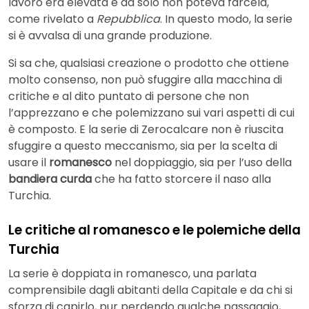
lavoro era elevata e da solo non poteva farcela,
come rivelato a
Repubblica
. In questo modo, la serie
si è avvalsa di una grande produzione.
Si sa che, qualsiasi creazione o prodotto che ottiene
molto consenso, non può sfuggire alla macchina di
critiche e al dito puntato di persone che non
l’apprezzano e che polemizzano sui vari aspetti di cui
è composto. E la serie di Zerocalcare non è riuscita
sfuggire a questo meccanismo, sia per la scelta di
usare il
romanesco
nel doppiaggio, sia per l’uso della
bandiera curda
che ha fatto storcere il naso alla
Turchia.
Le critiche al romanesco e le polemiche della
Turchia
La serie è doppiata in romanesco, una parlata
comprensibile dagli abitanti della Capitale e da chi si
sforza di capirlo, pur perdendo qualche passaggio,