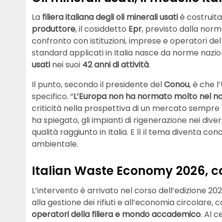
La
filiera italiana degli oli minerali usati
è costruita
produttore
, il cosiddetto
Epr
, previsto dalla nor
confronto con istituzioni, imprese e operatori del 
standard applicati in Italia nasce da norme nazion
usati
nei suoi
42 anni di attività
.
Il punto, secondo il presidente del
Conou
, è che
specifico. “
L’Europa non ha normato molto nel no
criticità nella prospettiva di un mercato sempre 
ha spiegato, gli impianti di rigenerazione nei dive
qualità raggiunto in Italia. E lì il tema diventa con
ambientale.
Italian Waste Economy 2026, con
L’intervento è arrivato nel corso dell’edizione 20
alla gestione dei rifiuti e all’economia circolare,
operatori della filiera e mondo accademico
. Al c