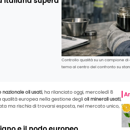
va italiana supera
Controllo qualità su un campione di 
tema al centro del confronto su sta
nazionale oli usati
, ha rilanciato oggi, mercoledì 8
Ar
la qualità europea nella gestione degli
oli minerali usati
,
zata ma rischia di trovarsi esposta, nel mercato unico,
aliano e il nodo europeo