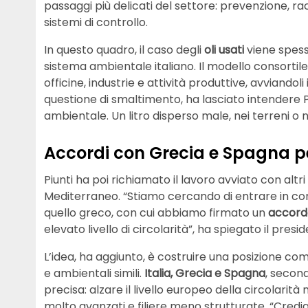
passaggi più delicati del settore: prevenzione, r
sistemi di controllo.
In questo quadro, il caso degli
oli usati
viene spess
sistema ambientale italiano. Il modello consortile 
officine, industrie e attività produttive, avviandoli
questione di smaltimento, ha lasciato intendere P
ambientale. Un litro disperso male, nei terreni o 
Accordi con Grecia e Spagna pe
Piunti ha poi richiamato il lavoro avviato con altri
Mediterraneo. “Stiamo cercando di entrare in c
quello greco, con cui abbiamo firmato un
accord
elevato livello di circolarità”, ha spiegato il presi
L’idea, ha aggiunto, è costruire una posizione co
e ambientali simili.
Italia, Grecia e Spagna
, second
precisa: alzare il livello europeo della circolarità 
molto avanzati e filiere meno strutturate. “Credi