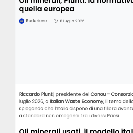
Oli minerali, Piunti: la normati
quella europea
Redazione
-
8 Luglio 2026
Riccardo Piunti
, presidente del
Conou – Consorzio 
luglio 2026, a
Italian Waste Economy
, il tema del
spiegando che l’Italia dispone di una filiera avan
a standard non omogenei tra i diversi Paesi.
Oli minerali usati, il modello it