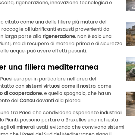
accolta, rigenerazione, innovazione tecnologica e
o citato come una delle filiere più mature del
raccoglie oli lubrificanti esausti provenienti da
 in larga parte alla
rigenerazione
. Non è solo una
iunti, ma di recupero di materia prima e di sicurezza
nelle acque, può avere effetti pesanti.
r una filiera mediterranea
 Paesi europei, in particolare nell’area del
ontatto con
sistemi virtuosi come il nostro
, come
o di cooperazione
, e quello spagnolo, che ha un
dente del
Conou
davanti alla platea.
mune tra Paesi che condividono esperienze industriali
o Piunti, possono portare a Bruxelles una richiesta
negli
oli minerali usati
, evitando che convivano sistemi
amo che i Paesi del Sud del Mediterraneo siano il