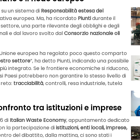
 su un sistema di
Responsabilità estesa del
mativa europea. Ma, ha ricordato
Piunti
durante il
settore, una parte rilevante degli obblighi e degli
ali e dal lavoro svolto dal
Consorzio nazionale oli
 l’Unione europea ha regolato poco questo comparto
stro settore
”, ha detto Piunti, indicando una possibile
più integrato. Se le frontiere economiche si riducono,
rsi Paesi potrebbero non garantire lo stesso livello di
creto:
tracciabilità
, controlli, resa industriale, tutela
fronto tra istituzioni e imprese
26 di
Italian Waste Economy
, appuntamento dedicato
 con la partecipazione di
istituzioni, enti locali, imprese,
entro del dibattito, dalla mattina, ci sono stati i