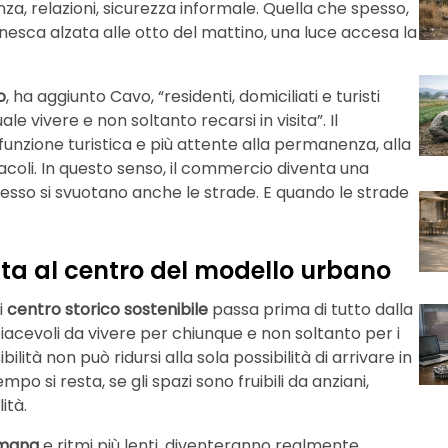
a, relazioni, sicurezza informale. Quella che spesso,
cinesca alzata alle otto del mattino, una luce accesa la
o
, ha aggiunto Cavo, “residenti, domiciliati e turisti
 vivere e non soltanto recarsi in visita”. Il
funzione turistica e più attente alla permanenza, alla
stacoli. In questo senso, il commercio diventa una
pesso si svuotano anche le strade. E quando le strade
enta al centro del modello urbano
i
centro storico sostenibile
passa prima di tutto dalla
iacevoli da vivere per chiunque e non soltanto per i
lità non può ridursi alla sola possibilità di arrivare in
 si resta, se gli spazi sono fruibili da anziani,
ità.
umana
e ritmi più lenti, diventeranno realmente