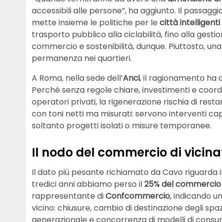
accessibili alle persone”, ha aggiunto. Il passaggi
mette insieme le politiche per le
città intelligenti
trasporto pubblico alla ciclabilità, fino alla gest
commercio e sostenibilità, dunque. Piuttosto, una r
permanenza nei quartieri.
A Roma, nella sede dell’
Anci
, il ragionamento ha
Perché senza regole chiare, investimenti e coord
operatori privati, la rigenerazione rischia di res
con toni netti ma misurati: servono interventi capa
soltanto progetti isolati o misure temporanee.
Il nodo del commercio di vicinato
Il dato più pesante richiamato da Cavo riguarda i
tredici anni abbiamo perso il
25% del commercio d
rappresentante di
Confcommercio
, indicando u
vicino: chiusure, cambio di destinazione degli spaz
generazionale e concorrenza di modelli di consum