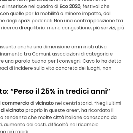
o si inserisce nel quadro di
Eco 2026
, festival che
con quelle per la mobilità a minore impatto, dal
ione degli spazi pedonali. Non una contrapposizione fra
icerca di equilibrio: meno congestione, più servizi, più
 assunto anche una dimensione amministrativa.
inamento tra Comuni, associazioni di categoria e
tare una parola buona per i convegni. Cavo lo ha detto
ci di incidere sulla vita concreta dei luoghi, non
: “Perso il 25% in tredici anni”
l
commercio di vicinato
nei centri storici. “Negli ultimi
i vicinato
proprio in queste aree”, ha ricordato il
na tendenza che molte città italiane conoscono da
i, aumento dei costi, difficoltà nel ricambio
o più rapidi.