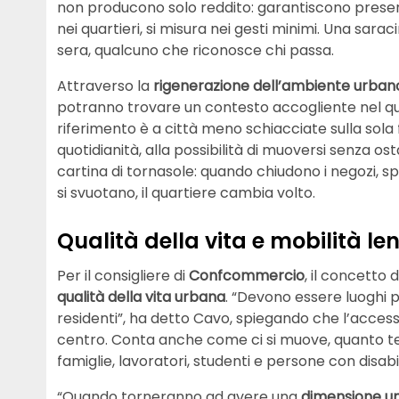
non producono solo reddito: garantiscono presenz
nei quartieri, si misura nei gesti minimi. Una sara
sera, qualcuno che riconosce chi passa.
Attraverso la
rigenerazione dell’ambiente urban
potranno trovare un contesto accogliente nel quale
riferimento è a città meno schiacciate sulla sola 
quotidianità, alla possibilità di muoversi senza o
cartina di tornasole: quando chiudono i negozi, s
si svuotano, il quartiere cambia volto.
Qualità della vita e mobilità l
Per il consigliere di
Confcommercio
, il concetto d
qualità della vita urbana
. “Devono essere luoghi p
residenti”, ha detto Cavo, spiegando che l’accessibi
centro. Conta anche come ci si muove, quanto tempo
famiglie, lavoratori, studenti e persone con disabil
“Quando torneranno ad avere una
dimensione 