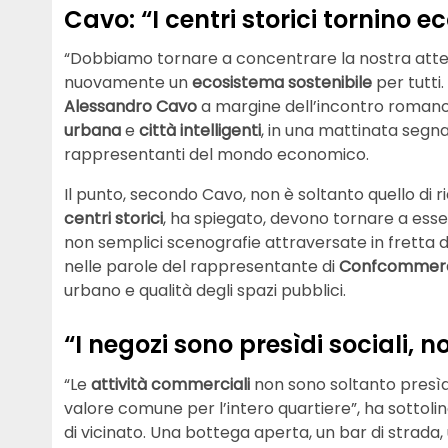
Cavo: “I centri storici tornino e
“Dobbiamo tornare a concentrare la nostra atte
nuovamente un
ecosistema sostenibile
per tutti.
Alessandro Cavo
a margine dell’incontro roman
urbana
e
città intelligenti
, in una mattinata segna
rappresentanti del mondo economico.
Il punto, secondo Cavo, non è soltanto quello di riem
centri storici
, ha spiegato, devono tornare a essere p
non semplici scenografie attraversate in fretta da
nelle parole del rappresentante di
Confcommer
urbano e qualità degli spazi pubblici.
“I negozi sono presìdi sociali, 
“Le
attività commerciali
non sono soltanto presì
valore comune per l’intero quartiere”, ha sottolin
di vicinato. Una bottega aperta, un bar di strada, 