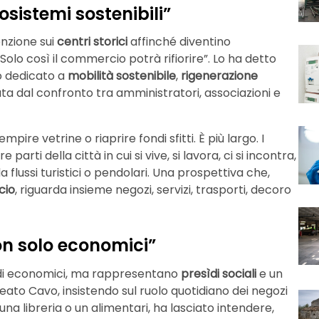
cosistemi sostenibili”
nzione sui
centri storici
affinché diventino
 Solo così il commercio potrà rifiorire”. Lo ha detto
o dedicato a
mobilità sostenibile
,
rigenerazione
ta dal confronto tra amministratori, associazioni e
pire vetrine o riaprire fondi sfitti. È più largo. I
arti della città in cui si vive, si lavora, ci si incontra,
 flussi turistici o pendolari. Una prospettiva che,
cio
, riguarda insieme negozi, servizi, trasporti, decoro
non solo economici”
di economici, ma rappresentano
presìdi sociali
e un
eato Cavo, insistendo sul ruolo quotidiano dei negozi
una libreria o un alimentari, ha lasciato intendere,