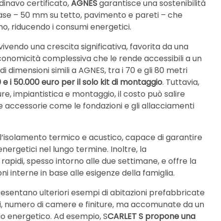
dinavo certificato,
AGNES
garantisce una sostenibilità
base – 50 mm su tetto, pavimento e pareti – che
o, riducendo i consumi energetici.
ivendo una crescita significativa, favorita da una
onomicità complessiva che le rende accessibili a un
i dimensioni simili a AGNES, tra i 70 e gli 80 metri
e i 50.000 euro per il solo kit di montaggio
. Tuttavia,
re, impiantistica e montaggio, il costo può salire
e accessorie come le fondazioni e gli allacciamenti
 l’isolamento termico e acustico, capace di garantire
energetici nel lungo termine. Inoltre, la
pidi, spesso intorno alle due settimane, e offre la
oni interne in base alle esigenze della famiglia.
sentano ulteriori esempi di abitazioni prefabbricate
oni, numero di camere e finiture, ma accomunate da un
mio energetico. Ad esempio, S
CARLET S propone una