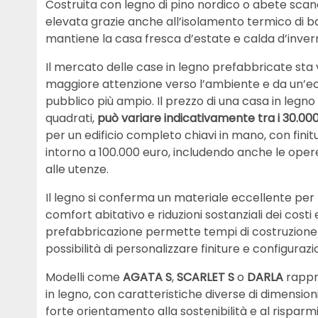
Costruita con legno di pino nordico o abete scan
elevata grazie anche all’isolamento termico di 
mantiene la casa fresca d’estate e calda d’invern
Il mercato delle case in legno prefabbricate sta v
maggiore attenzione verso l’ambiente e da un’ec
pubblico più ampio. Il prezzo di una casa in legno d
quadrati,
può variare indicativamente tra i 30.000 
per un edificio completo chiavi in mano, con finitu
intorno a 100.000 euro, includendo anche le oper
alle utenze.
Il legno si conferma un materiale eccellente per
comfort abitativo e riduzioni sostanziali dei costi 
prefabbricazione permette tempi di costruzione ra
possibilità di personalizzare finiture e configurazi
Modelli come
AGATA S
,
SCARLET S
o
DARLA
rappre
in legno, con caratteristiche diverse di dimensi
forte orientamento alla sostenibilità e al rispar