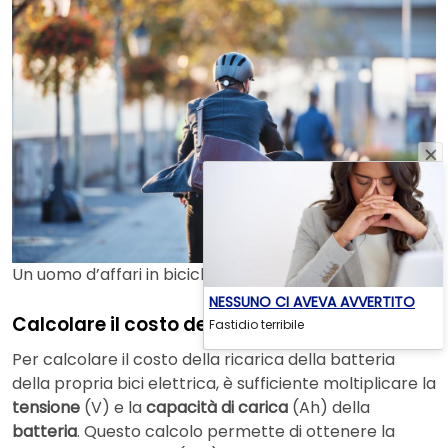
Un uomo d’affari in bicicletta elettrica
NESSUNO CI AVEVA AVVERTITO
Calcolare il costo della ricarica
Fastidio terribile
Per calcolare il costo della ricarica della batteria
della propria bici elettrica, è sufficiente moltiplicare la
tensione
(V) e la
capacità di carica
(Ah) della
batteria
. Questo calcolo permette di ottenere la