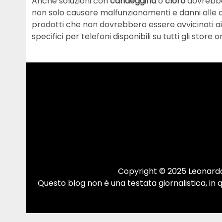
Anche soluzioni con
candeggina
o
cloro
dovrebbe
non solo causare malfunzionamenti e danni alle
prodotti che non dovrebbero essere avvicinati ai 
specifici per telefoni disponibili su tutti gli store o
Copyright © 2025 Leonardo.
Questo blog non è una testata giornalistica, in