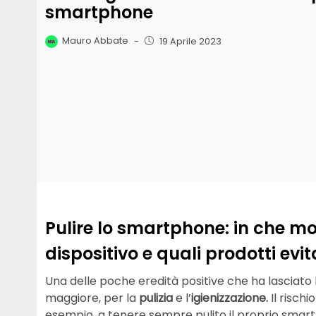
smartphone
Mauro Abbate
-
19 Aprile 2023
Pulire lo smartphone: in che mod
dispositivo e quali prodotti evit
Una delle poche eredità positive che ha lasciato
maggiore, per la
pulizia
e l’
igienizzazione.
Il risch
esempio, a tenere sempre pulito il proprio smartph