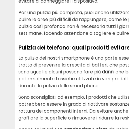
evitare di danneggiare il dispositivo.
Per una pulizia più completa, puoi anche utilizza
pulire le aree più difficili da raggiungere, come le
pulizia così profonda non è necessaria tutti i gi
settimane, facendo attenzione a togliere e pulire
Pulizia del telefono: quali prodotti evitar
La pulizia dei nostri smartphone è una parte ess
tratta di prevenire la crescita di batteri, che po
sono uguali e alcuni possono fare più
danni
che b
potenzialmente tossiche utilizzate in vari prodot
durante la pulizia dello smartphone.
Sono sconsigliati, ad esempio, i prodotti che utili
potrebbero essere in grado di riattivare sostanz
rottura dei componenti interni. Da evitare anch
graffiare la superficie o rimuovere i ridurre la r