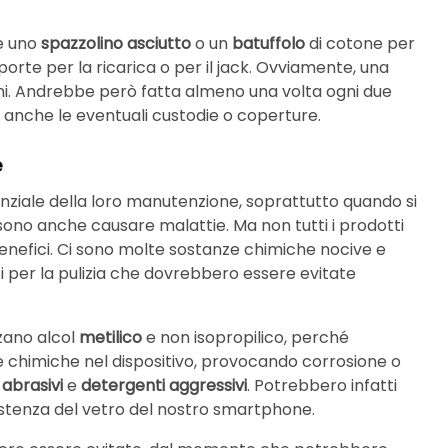
re uno
spazzolino asciutto
o un
batuffolo
di cotone per
 porte per la ricarica o per il jack. Ovviamente, una
orni. Andrebbe però fatta almeno una volta ogni due
 anche le eventuali custodie o coperture.
e
enziale della loro manutenzione, soprattutto quando si
ssono anche causare malattie. Ma non tutti i prodotti
enefici. Ci sono molte sostanze chimiche nocive e
ti per la pulizia che dovrebbero essere evitate
zzano alcol
metilico
e non isopropilico, perché
e chimiche nel dispositivo, provocando corrosione o
e
abrasivi
e
detergenti aggressivi
. Potrebbero infatti
esistenza del vetro del nostro smartphone.