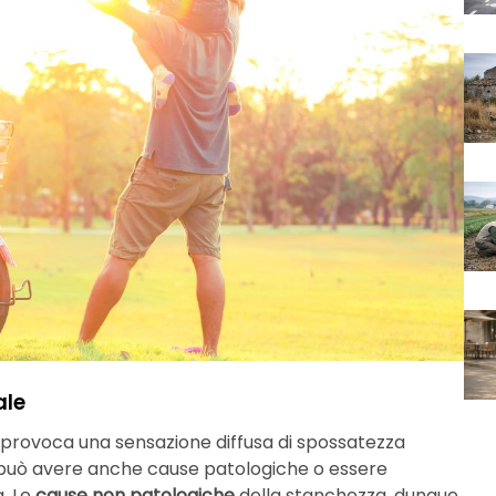
ale
, provoca una sensazione diffusa di spossatezza
e, può avere anche cause patologiche o essere
a. Le
cause non patologiche
della stanchezza, dunque,