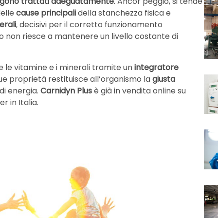
gono trattati adeguatamente
. Ancor peggio, si tende
delle
cause
principali
della stanchezza fisica e
erali
, decisivi per il corretto funzionamento
orpo non riesce a mantenere un livello costante di
 le vitamine e i minerali tramite un
integratore
sue proprietà restituisce all’organismo la
giusta
di energia.
Carnidyn
Plus
è già in vendita online su
 in Italia.