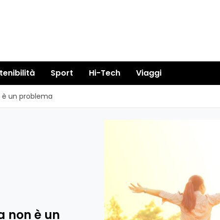
tenibilità
Sport
Hi-Tech
Viaggi
n è un problema
a non è un