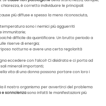
chiarezza, è corretto individuare le principali:
 cause più diffuse e spesso la meno riconosciuta,
 di temperatura sono i nemici più agguerriti
e immunitarie;
poiché difficile da quantificare. Un brutto periodo a
lle riserve di energia;
 riposo notturno e avere una certa regolarità
ogna eccedere con l’alcol! Ci disidrata e ci porta ad
ali minerali importanti;
della vita di una donna possono portare con loro i
via il nostro organismo per avvertirci del problema
sta e sonnolenza
sono infatti le manifestazioni più