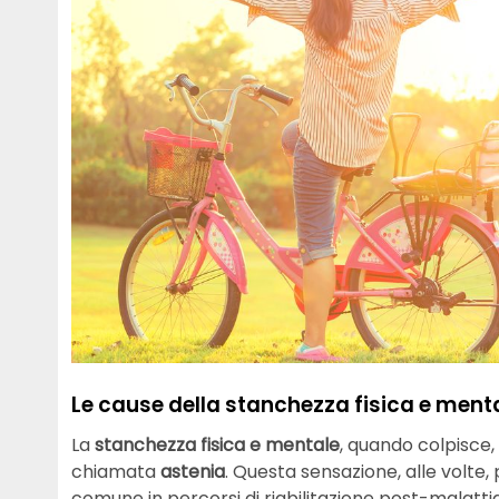
Le cause della stanchezza fisica e ment
La
stanchezza
fisica e mentale
, quando colpisce
chiamata
astenia
. Questa sensazione, alle volt
comune in percorsi di riabilitazione post-malatti