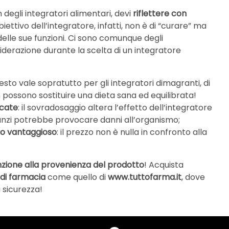
 degli integratori alimentari, devi
riflettere con
iettivo dell’integratore, infatti, non è di “curare” ma
delle sue funzioni. Ci sono comunque degli
derazione durante la scelta di un integratore
uesto vale sopratutto per gli integratori dimagranti, di
non possono sostituire una dieta sana ed equilibrata!
icate
: il sovradosaggio altera l’effetto dell’integratore
anzi potrebbe provocare danni all’organismo;
zzo vantaggioso
: il prezzo non è nulla in confronto alla
nzione alla provenienza del prodotto
! Acquista
i farmacia
come quello di
www.tuttofarma.it
, dove
a sicurezza!