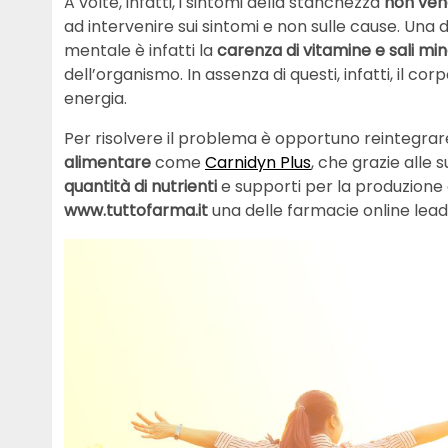
A volte, infatti, i sintomi della stanchezza
non ven
ad intervenire sui sintomi e non sulle cause. Una 
mentale è infatti la
carenza di vitamine e sali min
dell’organismo. In assenza di questi, infatti, il c
energia.
Per risolvere il problema è opportuno reintegrare
alimentare
come
Carnidyn Plus
, che grazie alle 
quantità di nutrienti
e supporti per la produzione 
www.tuttofarma.it
una delle farmacie online leader