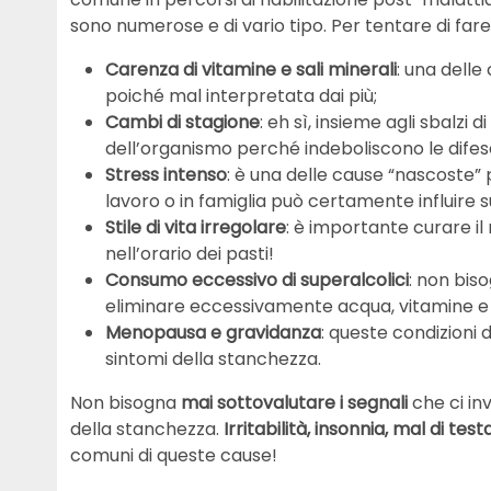
sono numerose e di vario tipo. Per tentare di fare 
Carenza di vitamine e sali minerali
: una delle
poiché mal interpretata dai più;
Cambi di stagione
: eh sì, insieme agli sbalzi
dell’organismo perché indeboliscono le difes
Stress intenso
: è una delle cause “nascoste” 
lavoro o in famiglia può certamente influire su
Stile di vita irregolare
: è importante curare il
nell’orario dei pasti!
Consumo eccessivo di superalcolici
: non bis
eliminare eccessivamente acqua, vitamine e s
Menopausa e gravidanza
: queste condizioni 
sintomi della stanchezza.
Non bisogna
mai sottovalutare i segnali
che ci in
della stanchezza.
Irritabilità, insonnia, mal di te
comuni di queste cause!