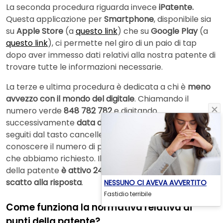
La seconda procedura riguarda invece
iPatente.
Questa applicazione per
Smartphone
, disponibile sia
su
Apple Store
(a
questo link
) che su
Google Play
(a
questo link
), ci permette nel giro di un paio di tap
dopo aver immesso dati relativi alla nostra patente di
trovare tutte le informazioni necessarie.
La terze e ultima procedura è dedicata a chi è
meno
avvezzo con il mondo del digitale
. Chiamando il
numero verde
848 782 782
e digitando
successivamente
data di nascita
e
numero di patente
seguiti dal tasto cancelletto (#) ci sarà possibile
conoscere il numero di punti associati alla patente
che abbiamo richiesto. Il numero verde per i punti
della patente
è attivo 24 ore su 24
al
costo
del
solo
scatto alla risposta
.
NESSUNO CI AVEVA AVVERTITO
Fastidio terribile
Come funziona la normativa relativa ai
punti della patente?