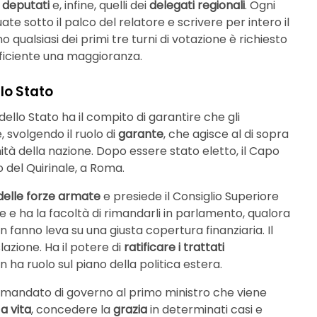
i
deputati
e, infine, quelli dei
delegati regionali
. Ogni
te sotto il palco del relatore e scrivere per intero il
qualsiasi dei primi tre turni di votazione è richiesto
fficiente una maggioranza.
lo Stato
dello Stato ha il compito di garantire che gli
e, svolgendo il ruolo di
garante
, che agisce al di sopra
’unità della nazione. Dopo essere stato eletto, il Capo
o del Quirinale, a Roma.
delle forze armate
e presiede il Consiglio Superiore
gge e ha la facoltà di rimandarli in parlamento, qualora
on fanno leva su una giusta copertura finanziaria. Il
lazione. Ha il potere di
ratificare i trattati
 ha ruolo sul piano della politica estera.
 il mandato di governo al primo ministro che viene
a vita
, concedere la
grazia
in determinati casi e