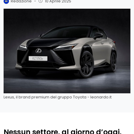
Redazione
-
10 Aprile 2025
Lexus, il brand premium del gruppo Toyota - leonardo.it
Nessun settore, al giorno d’oggi,