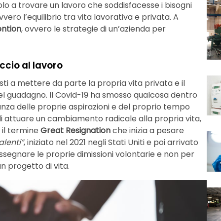
olo a trovare un lavoro che soddisfacesse i bisogni
ero l’equilibrio tra vita lavorativa e privata. A
ention
, ovvero le strategie di un’azienda per
cio al lavoro
sti a mettere da parte la propria vita privata e il
 del guadagno. Il Covid-19 ha smosso qualcosa dentro
za delle proprie aspirazioni e del proprio tempo
 attuare un cambiamento radicale alla propria vita,
 il termine
Great Resignation
che inizia a pesare
alenti”
, iniziato nel 2021 negli Stati Uniti e poi arrivato
rassegnare le proprie dimissioni volontarie e non per
un progetto di vita.