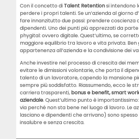
Con il concetto di
Talent Retention
si intendono 
perdere i propri talenti. Se un’azienda al giorno d’
fare innanzitutto due passi: prendere coscienza d
dipendenti. Uno dei punti più apprezzati da parte 
phygital: ovvero digitale. Quest’ultimo, se corr
maggiore equilibrio tra lavoro e vita privata. Ben 
appartenenza all’azienda e la condivisione dei va
Anche investire nel processo di crescita dei me
evitare le dimissioni volontarie, che porta il dip
talento di un lavoratore, capendo la mansione più
sempre più soddisfatto. Riassumendo, ecco le strat
carriera trasparenti,
bonus e benefit, smart workin
aziendale
. Quest’ultimo punto è importantissimo:
via perché non sta bene nel luogo di lavoro. Le 
lasciano e dipendenti che arrivano) sono spesso 
insalubre e senza crescita.